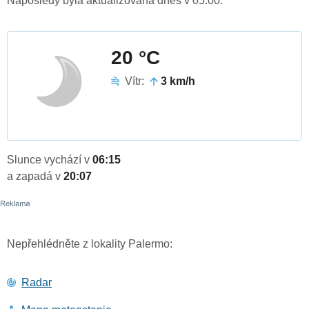
Naposledy byla aktualizována dnes v 05:00.
20 °C
Vítr:
3 km/h
Slunce vychází v
06:15
a zapadá v
20:07
Nepřehlédněte z lokality Palermo:
Radar