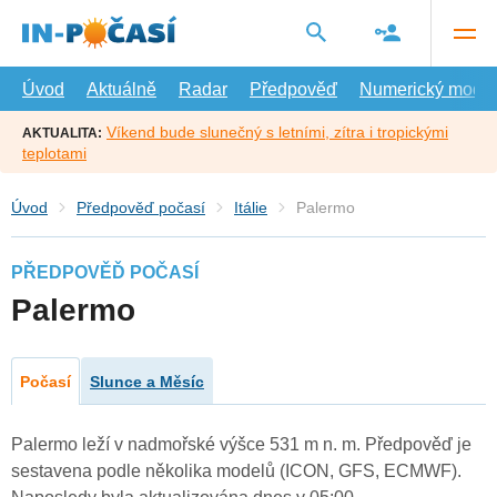
Přejít
na
hlavní
obsah
Úvod
Aktuálně
Radar
Předpověď
Numerický model
Víkend bude slunečný s letními, zítra i tropickými
AKTUALITA:
teplotami
Úvod
Předpověď počasí
Itálie
Palermo
PŘEDPOVĚĎ POČASÍ
Palermo
Počasí
Slunce a Měsíc
Palermo leží v nadmořské výšce 531 m n. m. Předpověď je
sestavena podle několika modelů (ICON, GFS, ECMWF).