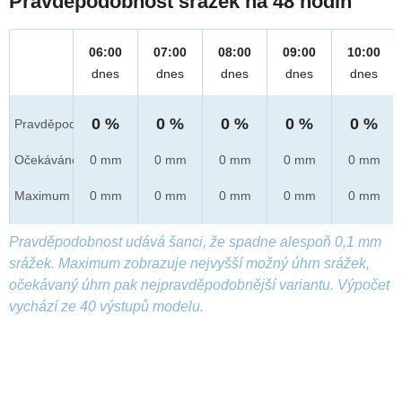
Pravděpodobnost srážek na 48 hodin
06:00
07:00
08:00
09:00
10:00
dnes
dnes
dnes
dnes
dnes
0 %
0 %
0 %
0 %
0 %
Pravděpod.
Očekáváno
0 mm
0 mm
0 mm
0 mm
0 mm
Maximum
0 mm
0 mm
0 mm
0 mm
0 mm
Pravděpodobnost udává šanci, že spadne alespoň 0,1 mm
srážek. Maximum zobrazuje nejvyšší možný úhrn srážek,
očekávaný úhrn pak nejpravděpodobnější variantu. Výpočet
vychází ze 40 výstupů modelu.