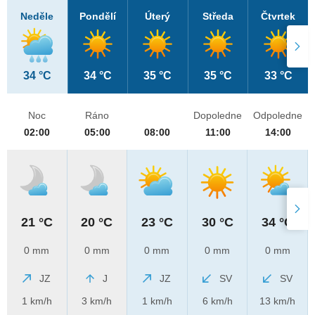
Neděle
Pondělí
Úterý
Středa
Čtvrtek
34 °C
34 °C
35 °C
35 °C
33 °C
Noc
Ráno
Dopoledne
Odpoledne
02:00
05:00
08:00
11:00
14:00
21 °C
20 °C
23 °C
30 °C
34 °C
0 mm
0 mm
0 mm
0 mm
0 mm
JZ
J
JZ
SV
SV
1 km/h
3 km/h
1 km/h
6 km/h
13 km/h