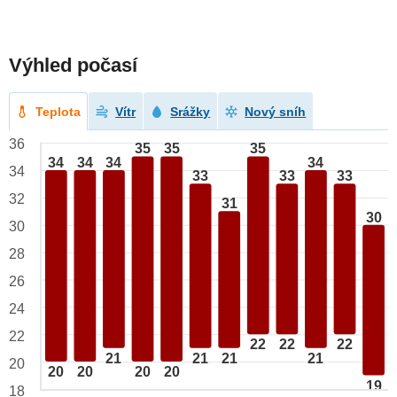
Výhled počasí
Teplota
Vítr
Srážky
Nový sníh
36
35
35
35
34
34
34
34
34
33
33
33
32
31
30
30
28
26
24
22
22
22
22
21
21
21
21
20
20
20
20
20
19
18