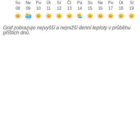
So
Ne
Po
Út
St
Čt
Pá
So
Ne
Po
Út
St
08
09
10
11
12
13
14
15
16
17
18
19
Graf zobrazuje nejvyšší a nejnižší denní teploty v průběhu
příštích dnů.