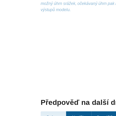
možný úhrn srážek, očekávaný úhrn pak 
výstupů modelu.
Předpověď na další 