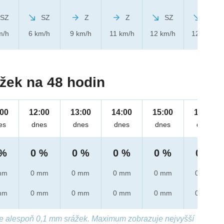
SZ
SZ
Z
Z
SZ
SZ
m/h
6 km/h
9 km/h
11 km/h
12 km/h
12 km/h
žek na 48 hodin
:00
12:00
13:00
14:00
15:00
16:00
es
dnes
dnes
dnes
dnes
dnes
 %
0 %
0 %
0 %
0 %
0 %
mm
0 mm
0 mm
0 mm
0 mm
0 mm
mm
0 mm
0 mm
0 mm
0 mm
0 mm
e alespoň 0,1 mm srážek. Maximum zobrazuje nejvyšší