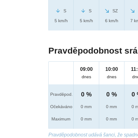
S
S
SZ
5 km/h
5 km/h
6 km/h
7 k
Pravděpodobnost srá
09:00
10:00
11
dnes
dnes
dn
0 %
0 %
0
Pravděpod.
Očekáváno
0 mm
0 mm
0 
Maximum
0 mm
0 mm
0 
Pravděpodobnost udává šanci, že spadn