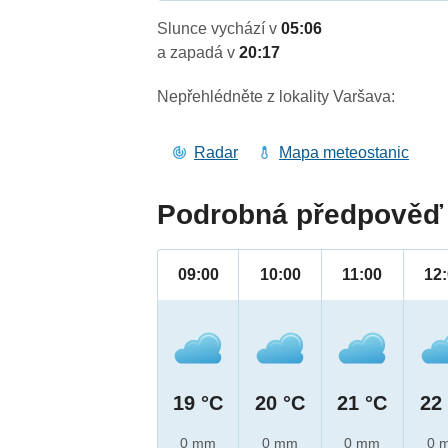
Slunce vychází v
05:06
a zapadá v
20:17
Nepřehlédněte z lokality Varšava:
Radar
Mapa meteostanic
Podrobná předpověď 
09:00
10:00
11:00
12
19 °C
20 °C
21 °C
22
0 mm
0 mm
0 mm
0 