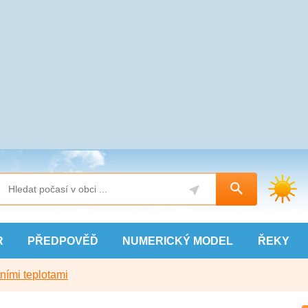
R
PŘEDPOVĚĎ
NUMERICKÝ
MODEL
ŘEKY
ními teplotami