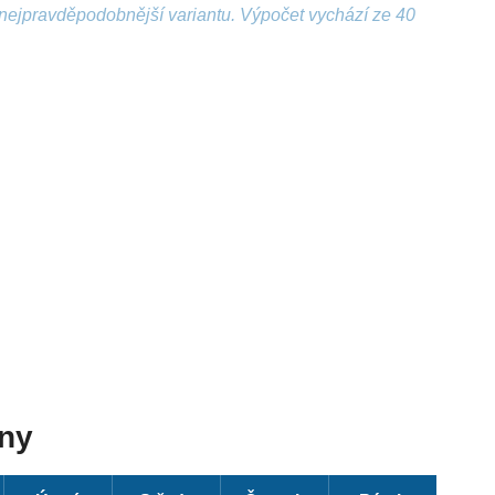
nejpravděpodobnější variantu. Výpočet vychází ze 40
dny