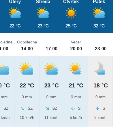
Úterý
Středa
Čtvrtek
Pátek
22 °C
23 °C
25 °C
32 °C
oledne
Odpoledne
Večer
1:00
14:00
17:00
20:00
23:00
0 °C
22 °C
23 °C
21 °C
18 °C
 mm
0 mm
0 mm
0 mm
0 mm
SZ
SZ
SZ
S
S
 km/h
10 km/h
11 km/h
5 km/h
3 km/h