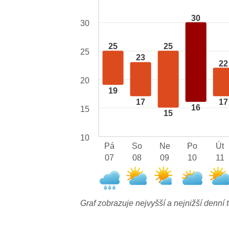
30
30
25
25
25
23
22
20
19
17
17
16
15
15
10
Pá
So
Ne
Po
Út
07
08
09
10
11
Graf zobrazuje nejvyšší a nejnižší denní t