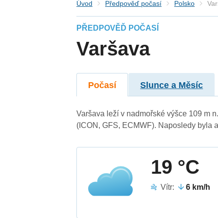
Úvod
Předpověď počasí
Polsko
Var
PŘEDPOVĚĎ POČASÍ
Varšava
Počasí
Slunce a Měsíc
Varšava leží v nadmořské výšce 109 m n
(ICON, GFS, ECMWF). Naposledy byla ak
19 °C
Vítr:
6 km/h