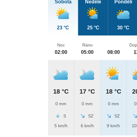
Sobota
Neděle
Pondělí
23 °C
25 °C
30 °C
Noc
Ráno
Dop
02:00
05:00
08:00
1
18 °C
17 °C
18 °C
2
0 mm
0 mm
0 mm
0
S
SZ
SZ
5 km/h
6 km/h
9 km/h
10