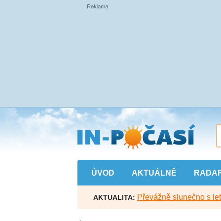
Přejít
na
hlavní
obsah
ÚVOD
AKTUÁLNĚ
RADA
Převážně slunečno s let
AKTUALITA: