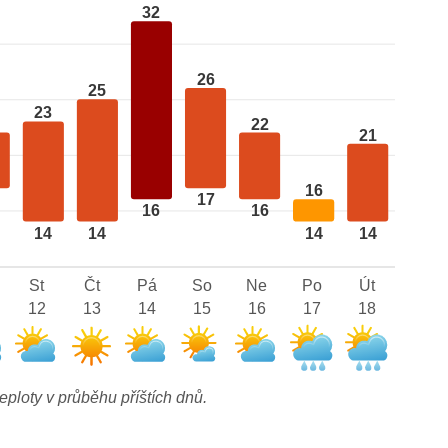
32
26
25
23
22
21
16
17
16
16
14
14
14
14
St
Čt
Pá
So
Ne
Po
Út
12
13
14
15
16
17
18
eploty v průběhu příštích dnů.