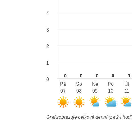
4
3
2
1
0
0
0
0
0
0
Pá
So
Ne
Po
Út
07
08
09
10
11
Graf zobrazuje celkové denní (za 24 hodi