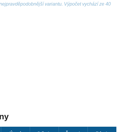
nejpravděpodobnější variantu. Výpočet vychází ze 40
dny