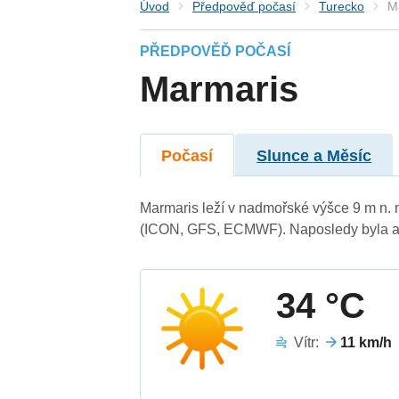
Úvod
Předpověď počasí
Turecko
M
PŘEDPOVĚĎ POČASÍ
Marmaris
Počasí
Slunce a Měsíc
Marmaris leží v nadmořské výšce 9 m n.
(ICON, GFS, ECMWF). Naposledy byla ak
34 °C
Vítr:
11 km/h