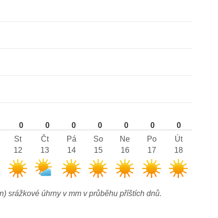
0
0
0
0
0
0
0
St
Čt
Pá
So
Ne
Po
Út
12
13
14
15
16
17
18
n) srážkové úhrny v mm v průběhu příštích dnů.