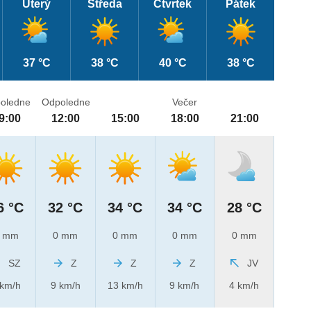
Úterý
Středa
Čtvrtek
Pátek
37 °C
38 °C
40 °C
38 °C
oledne
Odpoledne
Večer
9:00
12:00
15:00
18:00
21:00
6 °C
32 °C
34 °C
34 °C
28 °C
 mm
0 mm
0 mm
0 mm
0 mm
SZ
Z
Z
Z
JV
 km/h
9 km/h
13 km/h
9 km/h
4 km/h