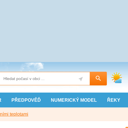
R
PŘEDPOVĚĎ
NUMERICKÝ
MODEL
ŘEKY
ními teplotami