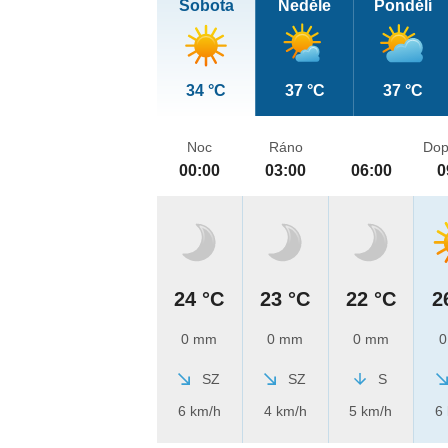
Sobota
Neděle
Pondělí
34 °C
37 °C
37 °C
Noc
Ráno
Dop
00:00
03:00
06:00
0
24 °C
23 °C
22 °C
2
0 mm
0 mm
0 mm
0
SZ
SZ
S
6 km/h
4 km/h
5 km/h
6