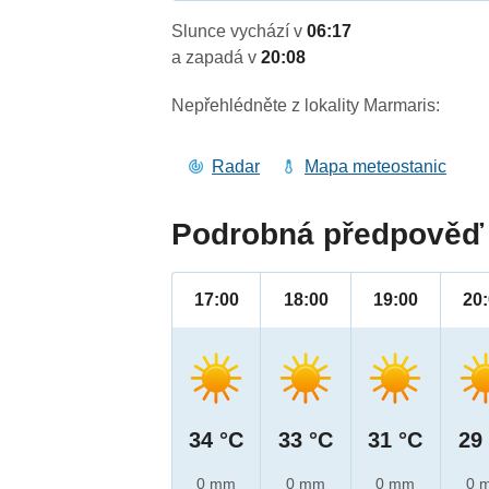
Slunce vychází v
06:17
a zapadá v
20:08
Nepřehlédněte z lokality Marmaris:
Radar
Mapa meteostanic
Podrobná předpověď 
17:00
18:00
19:00
20
34 °C
33 °C
31 °C
29
0 mm
0 mm
0 mm
0 