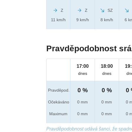
Z
Z
SZ
11 km/h
9 km/h
8 km/h
6 k
Pravděpodobnost srá
17:00
18:00
19
dnes
dnes
dn
0 %
0 %
0
Pravděpod.
Očekáváno
0 mm
0 mm
0 
Maximum
0 mm
0 mm
0 
Pravděpodobnost udává šanci, že spadn