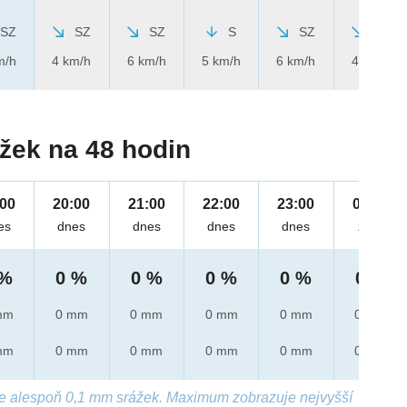
SZ
SZ
SZ
S
SZ
SZ
m/h
4 km/h
6 km/h
5 km/h
6 km/h
4 km/h
žek na 48 hodin
:00
20:00
21:00
22:00
23:00
00:00
es
dnes
dnes
dnes
dnes
zítra
 %
0 %
0 %
0 %
0 %
0 %
mm
0 mm
0 mm
0 mm
0 mm
0 mm
mm
0 mm
0 mm
0 mm
0 mm
0 mm
e alespoň 0,1 mm srážek. Maximum zobrazuje nejvyšší