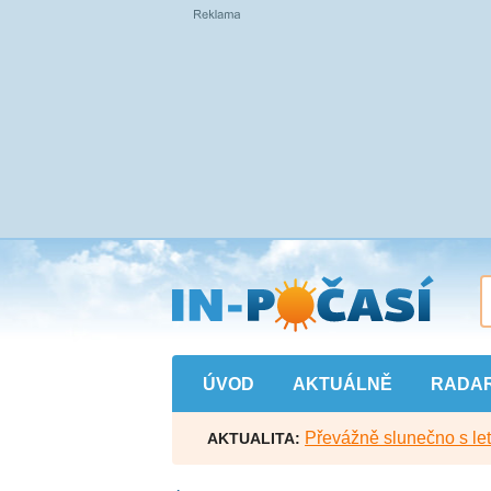
Přejít
na
hlavní
obsah
ÚVOD
AKTUÁLNĚ
RADA
Převážně slunečno s let
AKTUALITA: