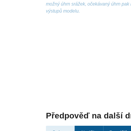
možný úhrn srážek, očekávaný úhrn pak 
výstupů modelu.
Předpověď na další 