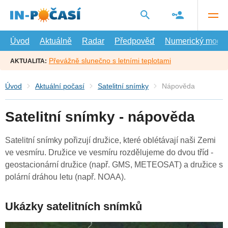
Přejít
na
hlavní
obsah
Úvod
Aktuálně
Radar
Předpověď
Numerický model
Převážně slunečno s letními teplotami
AKTUALITA:
Úvod
Aktuální počasí
Satelitní snímky
Nápověda
Satelitní snímky - nápověda
Satelitní snímky pořizují družice, které oblétávají naši Zemi
ve vesmíru. Družice ve vesmíru rozdělujeme do dvou tříd -
geostacionární družice (např. GMS, METEOSAT) a družice s
polární dráhou letu (např. NOAA).
Ukázky satelitních snímků