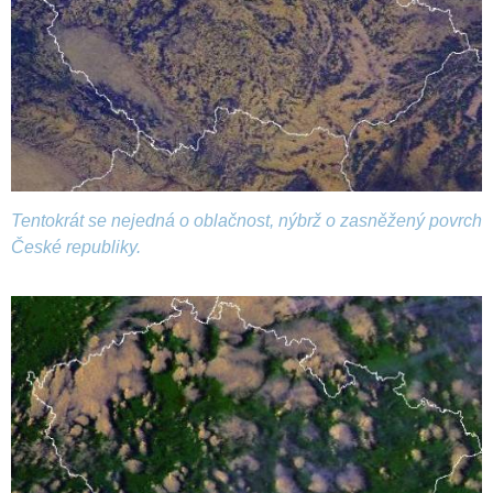
Tentokrát se nejedná o oblačnost, nýbrž o zasněžený povrch
České republiky.