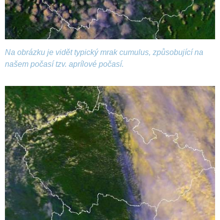
Na obrázku je vidět typický mrak cumulus, způsobující na
našem počasí tzv. aprílové počasí.