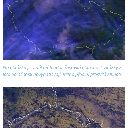
Na obrázku je vidět průhledná řasovitá oblačnost. Srážky z
této oblačnosti nevypadávají. Mírně přes ní prosvítá slunce.