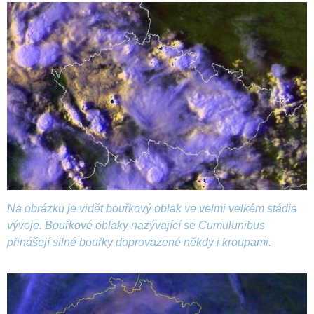
Na obrázku je vidět bouřkový oblak ve velmi velkém stádia
vývoje. Bouřkové oblaky nazývající se Cumulunibus
přinášejí silné bouřky doprovazené někdy i kroupami.