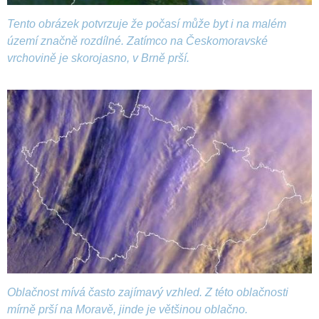
Tento obrázek potvrzuje že počasí může byt i na malém
území značně rozdílné. Zatímco na Českomoravské
vrchovině je skorojasno, v Brně prší.
Oblačnost mívá často zajímavý vzhled. Z této oblačnosti
mírně prší na Moravě, jinde je většinou oblačno.