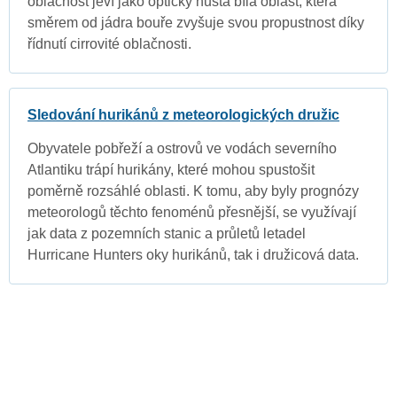
oblačnost jeví jako opticky hustá bílá oblast, která
směrem od jádra bouře zvyšuje svou propustnost díky
řídnutí cirrovité oblačnosti.
Sledování hurikánů z meteorologických družic
Obyvatele pobřeží a ostrovů ve vodách severního
Atlantiku trápí hurikány, které mohou spustošit
poměrně rozsáhlé oblasti. K tomu, aby byly prognózy
meteorologů těchto fenoménů přesnější, se využívají
jak data z pozemních stanic a průletů letadel
Hurricane Hunters oky hurikánů, tak i družicová data.