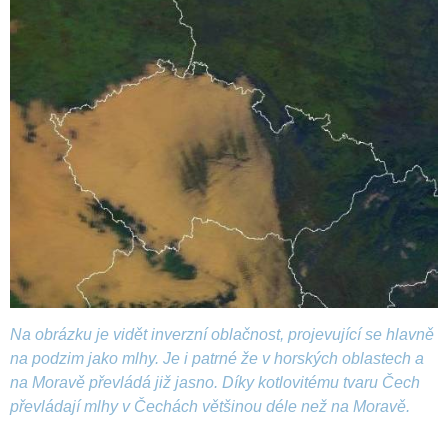
Na obrázku je vidět inverzní oblačnost, projevující se hlavně
na podzim jako mlhy. Je i patrné že v horských oblastech a
na Moravě převládá již jasno. Díky kotlovitému tvaru Čech
převládají mlhy v Čechách většinou déle než na Moravě.