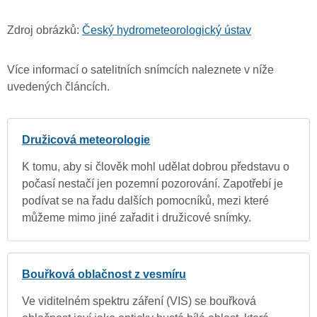
Zdroj obrázků:
Český hydrometeorologický ústav
Více informací o satelitních snímcích naleznete v níže
uvedených článcích.
Družicová meteorologie
K tomu, aby si člověk mohl udělat dobrou představu o
počasí nestačí jen pozemní pozorování. Zapotřebí je
podívat se na řadu dalších pomocníků, mezi které
můžeme mimo jiné zařadit i družicové snímky.
Bouřková oblačnost z vesmíru
Ve viditelném spektru záření (VIS) se bouřková