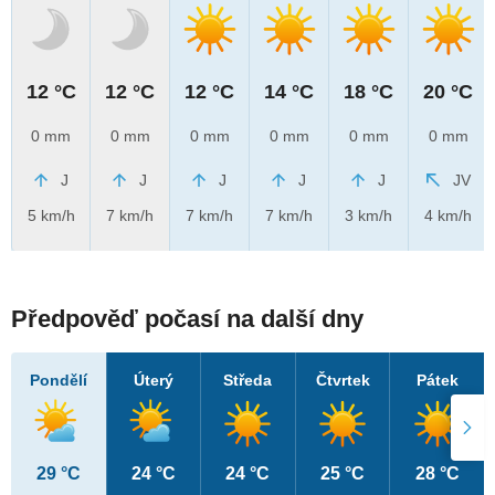
12 °C
12 °C
12 °C
14 °C
18 °C
20 °C
0 mm
0 mm
0 mm
0 mm
0 mm
0 mm
J
J
J
J
J
JV
5 km/h
7 km/h
7 km/h
7 km/h
3 km/h
4 km/h
Předpověď počasí na další dny
Pondělí
Úterý
Středa
Čtvrtek
Pátek
29 °C
24 °C
24 °C
25 °C
28 °C