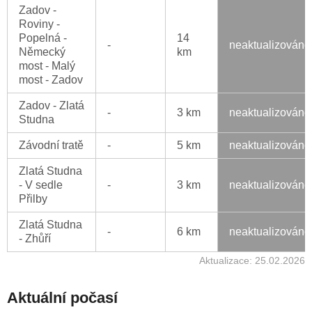
Zadov -
Roviny -
Popelná -
14
-
neaktualizováno
Německý
km
most - Malý
most - Zadov
Zadov - Zlatá
-
3 km
neaktualizováno
Studna
Závodní tratě
-
5 km
neaktualizováno
Zlatá Studna
- V sedle
-
3 km
neaktualizováno
Přilby
Zlatá Studna
-
6 km
neaktualizováno
- Zhůří
Aktualizace: 25.02.2026
Aktuální počasí