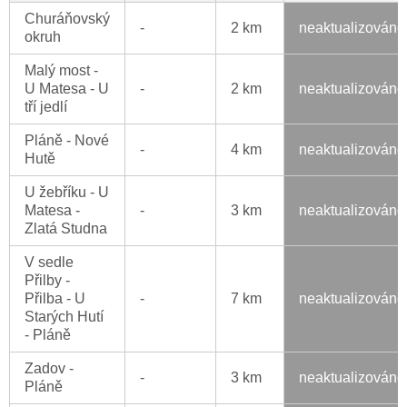
Churáňovský
-
2 km
neaktualizováno
okruh
Malý most -
U Matesa - U
-
2 km
neaktualizováno
tří jedlí
Pláně - Nové
-
4 km
neaktualizováno
Hutě
U žebříku - U
Matesa -
-
3 km
neaktualizováno
Zlatá Studna
V sedle
Přilby -
Přilba - U
-
7 km
neaktualizováno
Starých Hutí
- Pláně
Zadov -
-
3 km
neaktualizováno
Pláně