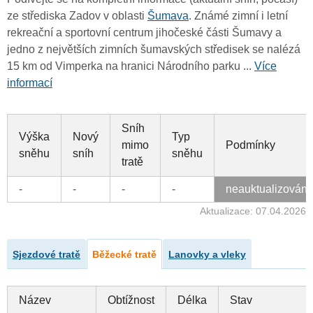
ze střediska Zadov v oblasti
Šumava
. Známé zimní i letní
rekreační a sportovní centrum jihočeské části Šumavy a
jedno z největších zimních šumavských středisek se nalézá
15 km od Vimperka na hranici Národního parku ...
Více
informací
Sníh
Výška
Nový
Typ
mimo
Podmínky
sněhu
sníh
sněhu
tratě
-
-
-
-
neauktualizován
Aktualizace: 07.04.2026
Sjezdové tratě
Běžecké tratě
Lanovky a vleky
Název
Obtížnost
Délka
Stav