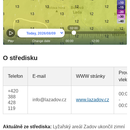
O středisku
Prov
Telefon
E-mail
WWW stránky
vleků
+420
00:00
388
info@lazadov.cz
www.lazadov.cz
-
428
00:00
119
Aktuálně ze střediska:
Lyžařský areál Zadov ukončil zimní