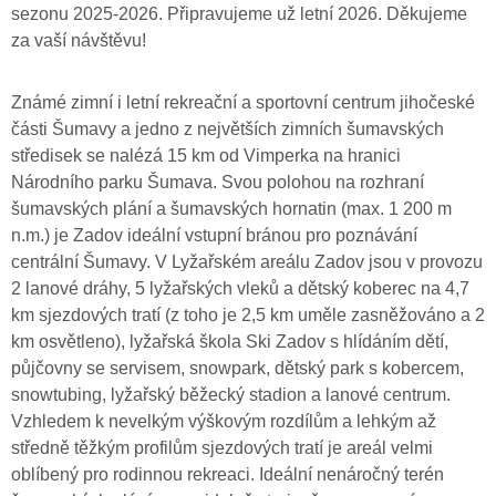
sezonu 2025-2026. Připravujeme už letní 2026. Děkujeme
za vaší návštěvu!
Známé zimní i letní rekreační a sportovní centrum jihočeské
části Šumavy a jedno z největších zimních šumavských
středisek se nalézá 15 km od Vimperka na hranici
Národního parku Šumava. Svou polohou na rozhraní
šumavských plání a šumavských hornatin (max. 1 200 m
n.m.) je Zadov ideální vstupní bránou pro poznávání
centrální Šumavy. V Lyžařském areálu Zadov jsou v provozu
2 lanové dráhy, 5 lyžařských vleků a dětský koberec na 4,7
km sjezdových tratí (z toho je 2,5 km uměle zasněžováno a 2
km osvětleno), lyžařská škola Ski Zadov s hlídáním dětí,
půjčovny se servisem, snowpark, dětský park s kobercem,
snowtubing, lyžařský běžecký stadion a lanové centrum.
Vzhledem k nevelkým výškovým rozdílům a lehkým až
středně těžkým profilům sjezdových tratí je areál velmi
oblíbený pro rodinnou rekreaci. Ideální nenáročný terén