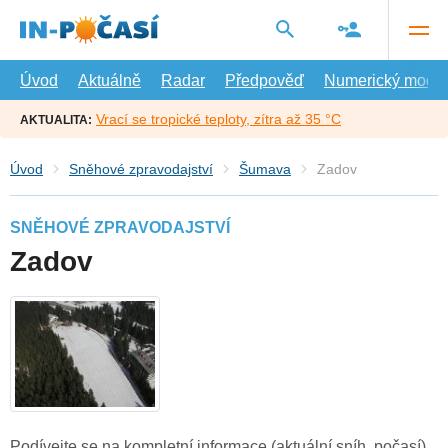
Přejít
na
hlavní
obsah
Úvod
Aktuálně
Radar
Předpověď
Numerický model
Vrací se tropické teploty, zítra až 35 °C
AKTUALITA:
Úvod
Sněhové zpravodajství
Šumava
Zadov
SNĚHOVÉ ZPRAVODAJSTVÍ
Zadov
Podívejte se na kompletní informace (aktuální sníh, počasí)