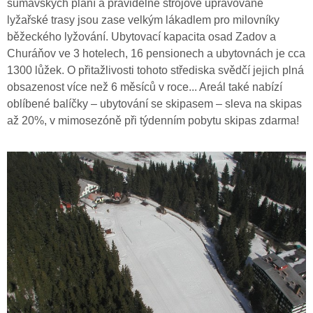
šumavských plání a pravidelně strojově upravované
lyžařské trasy jsou zase velkým lákadlem pro milovníky
běžeckého lyžování. Ubytovací kapacita osad Zadov a
Churáňov ve 3 hotelech, 16 pensionech a ubytovnách je cca
1300 lůžek. O přitažlivosti tohoto střediska svědčí jejich plná
obsazenost více než 6 měsíců v roce... Areál také nabízí
oblíbené balíčky – ubytování se skipasem – sleva na skipas
až 20%, v mimosezóně při týdenním pobytu skipas zdarma!