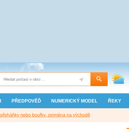
R
PŘEDPOVĚĎ
NUMERICKÝ
MODEL
ŘEKY
y přeháňky nebo bouřky, zejména na východě