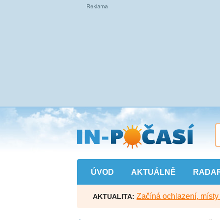
Přejít
na
hlavní
obsah
ÚVOD
AKTUÁLNĚ
RADA
Začíná ochlazení, míst
AKTUALITA: