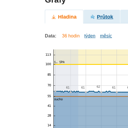
Hladina
Průtok
Data:
36 hodin
týden
měsíc