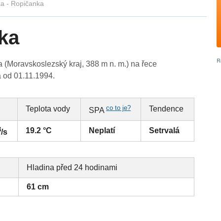
a - Ropičanka
ka
(Moravskoslezský kraj, 388 m n. m.) na řece
á od 01.11.1994.
co to je?
Teplota vody
Tendence
SPA
3
19.2 °C
Neplatí
Setrvalá
/s
Hladina před 24 hodinami
61 cm