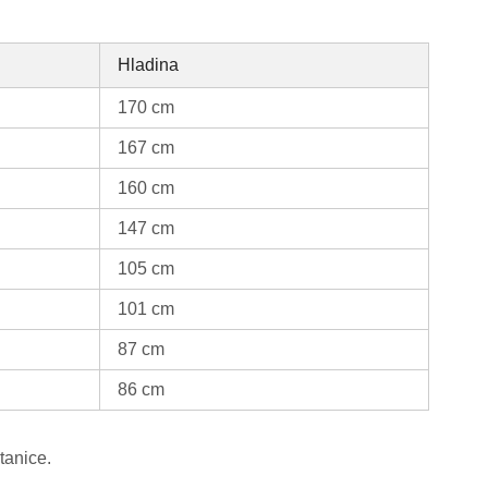
Hladina
170 cm
167 cm
160 cm
147 cm
105 cm
101 cm
136
87 cm
86 cm
tanice.