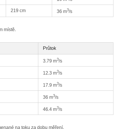
3
219 cm
36 m
/s
m místě.
Průtok
3
3.79 m
/s
3
12.3 m
/s
3
17.9 m
/s
3
36 m
/s
3
46.4 m
/s
menané na toku za dobu měření.