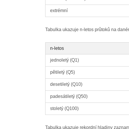
extrémní
Tabulka ukazuje n-letos průtoků na dané
n-letos
jednoletý (Q1)
pětiletý (Q5)
desetiletý (Q10)
padesátiletý (Q50)
stoletý (Q100)
Tabulka ukazuje rekordní hladiny zazna