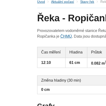
Úvod
Aktuální počasí
Stavy řek
Řek
Řeka - Ropičan
Provozovatelem vodoměrné stanice Řeka 
Ropičanka je
ČHMÚ
. Data jsou dostupn
Čas měření
Hladina
Průtok
12:10
61 cm
0.082 m
Změna hladiny (30 min)
0 cm
Grafy