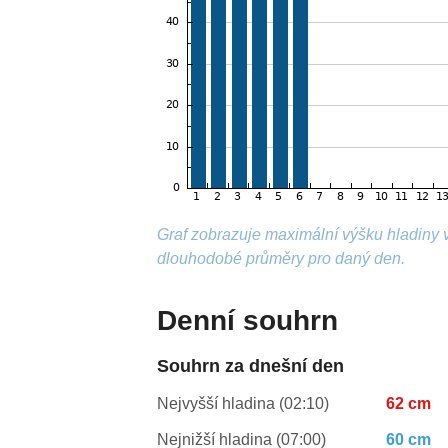
Graf zobrazuje maximální výšku hladiny 
dlouhodobé průměry pro daný den.
Denní souhrn
Souhrn za dnešní den
Nejvyšší hladina (02:10)
62 cm
Nejnižší hladina (07:00)
60 cm