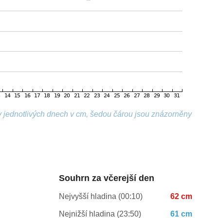
v jednotlivých dnech v cm, šedou čárou jsou znázorněny
Souhrn za včerejší den
Nejvyšší hladina (00:10)
62 cm
Nejnižší hladina (23:50)
61 cm