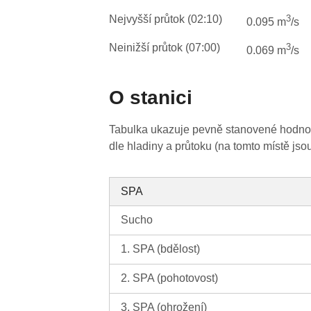
Nejvyšší průtok (02:10)
3
0.095 m
/s
Neinižší průtok (07:00)
3
0.069 m
/s
O stanici
Tabulka ukazuje pevně stanovené hodnoty
dle hladiny a průtoku (na tomto místě jso
SPA
Sucho
1. SPA (bdělost)
2. SPA (pohotovost)
3. SPA (ohrožení)