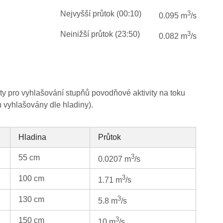
Nejvyšší průtok (00:10)
3
0.095 m
/s
Neinižší průtok (23:50)
3
0.082 m
/s
 pro vyhlašování stupňů povodňové aktivity na toku
u vyhlašovány dle hladiny).
Hladina
Průtok
3
55 cm
0.0207 m
/s
3
100 cm
1.71 m
/s
3
130 cm
5.8 m
/s
3
150 cm
10 m
/s