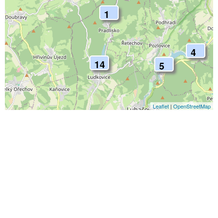
1
4
14
5
Leaflet
|
OpenStreetMap