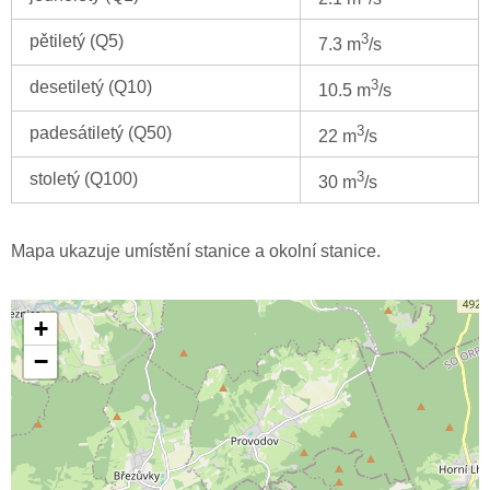
3
pětiletý (Q5)
7.3 m
/s
3
desetiletý (Q10)
10.5 m
/s
3
padesátiletý (Q50)
22 m
/s
3
stoletý (Q100)
30 m
/s
Mapa ukazuje umístění stanice a okolní stanice.
+
−