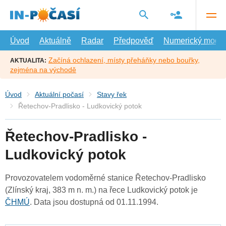
Přejít
na
hlavní
obsah
Úvod
Aktuálně
Radar
Předpověď
Numerický model
Začíná ochlazení, místy přeháňky nebo bouřky,
AKTUALITA:
zejména na východě
Úvod
Aktuální počasí
Stavy řek
Řetechov-Pradlisko - Ludkovický potok
Řetechov-Pradlisko -
Ludkovický potok
Provozovatelem vodoměrné stanice Řetechov-Pradlisko
(Zlínský kraj, 383 m n. m.) na řece Ludkovický potok je
ČHMÚ
. Data jsou dostupná od 01.11.1994.