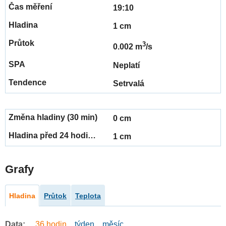
19:10
1 cm
3
0.002 m
/s
Neplatí
Setrvalá
0 cm
1 cm
Grafy
Hladina
Průtok
Teplota
Data:
36 hodin
týden
měsíc