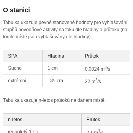
O stanici
Tabulka ukazuje pevně stanovené hodnoty pro vyhlašování
stupňů povodňové aktivity na toku dle hladiny a průtoku (na
tomto místě jsou vyhlašovány dle hladiny).
SPA
Hladina
Průtok
3
Sucho
1 cm
0.0024 m
/s
3
extrémní
135 cm
22 m
/s
Tabulka ukazuje n-letos průtoků na daném místě.
n-letos
Průtok
3
jednoletý (Q1)
2.1 m
/s