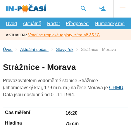
Přejít
na
hlavní
obsah
Úvod
Aktuálně
Radar
Předpověď
Numerický model
Vrací se tropické teploty, zítra až 35 °C
AKTUALITA:
Úvod
Aktuální počasí
Stavy řek
Strážnice - Morava
Strážnice - Morava
Provozovatelem vodoměrné stanice Strážnice
(Jihomoravský kraj, 179 m n. m.) na řece Morava je
ČHMÚ
.
Data jsou dostupná od 01.11.1994.
16:20
75 cm