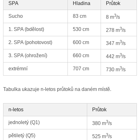
SPA
Hladina
Průtok
3
Sucho
83 cm
8 m
/s
3
1. SPA (bdělost)
530 cm
278 m
/s
3
2. SPA (pohotovost)
600 cm
347 m
/s
3
3. SPA (ohrožení)
660 cm
442 m
/s
3
extrémní
707 cm
730 m
/s
Tabulka ukazuje n-letos průtoků na daném místě.
n-letos
Průtok
3
jednoletý (Q1)
380 m
/s
3
pětiletý (Q5)
525 m
/s