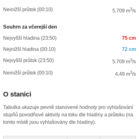
Neinižší průtok (00:10)
3
5.709 m
/s
Souhrn za včerejší den
Nejvyšší hladina (23:50)
75 cm
Nejnižší hladina (00:10)
72 cm
Nejvyšší průtok (23:50)
3
5.709 m
/s
Neinižší průtok (00:10)
3
4.49 m
/s
O stanici
Tabulka ukazuje pevně stanovené hodnoty pro vyhlašování
stupňů povodňové aktivity na toku dle hladiny a průtoku (na
tomto místě jsou vyhlašovány dle hladiny).