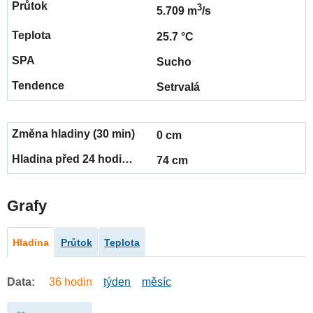
3
5.709 m
/s
25.7 °C
Sucho
Setrvalá
0 cm
74 cm
Grafy
Hladina
Průtok
Teplota
Data:
36 hodin
týden
měsíc