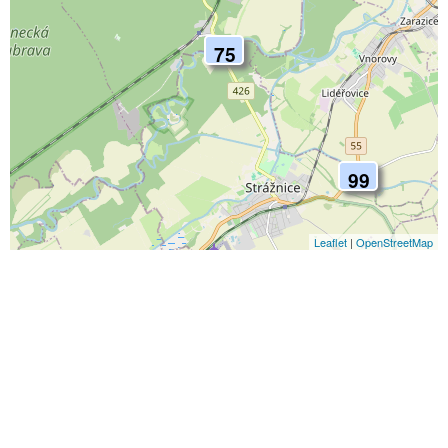
75
99
Leaflet
|
OpenStreetMap