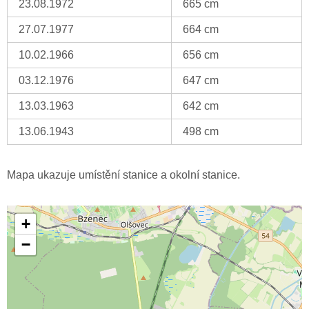
23.08.1972
665 cm
27.07.1977
664 cm
10.02.1966
656 cm
03.12.1976
647 cm
13.03.1963
642 cm
13.06.1943
498 cm
Mapa ukazuje umístění stanice a okolní stanice.
+
−