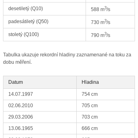
3
desetiletý (Q10)
588 m
/s
3
padesátiletý (Q50)
730 m
/s
3
stoletý (Q100)
790 m
/s
Tabulka ukazuje rekordní hladiny zaznamenané na toku za
dobu měření.
Datum
Hladina
14.07.1997
754 cm
02.06.2010
705 cm
29.03.2006
703 cm
13.06.1965
666 cm