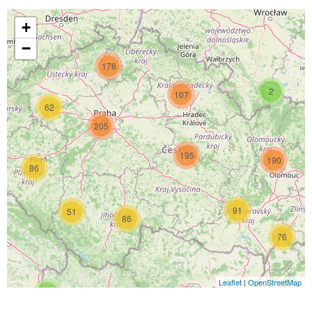
+
−
176
2
107
62
205
195
190
86
91
51
86
76
Leaflet
|
OpenStreetMap
4