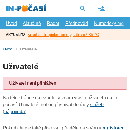
Přejít
na
hlavní
obsah
Úvod
Aktuálně
Radar
Předpověď
Numerický model
Vrací se tropické teploty, zítra až 35 °C
AKTUALITA:
Úvod
Uživatelé
Uživatelé
Uživatel není přihlášen
Na této stránce naleznete seznam všech uživatelů na In-
počasí. Uživatelé mohou přispívat do řady
služeb
(
nápověda
).
Pokud chcete také přispívat, přejděte na stránku
registrace