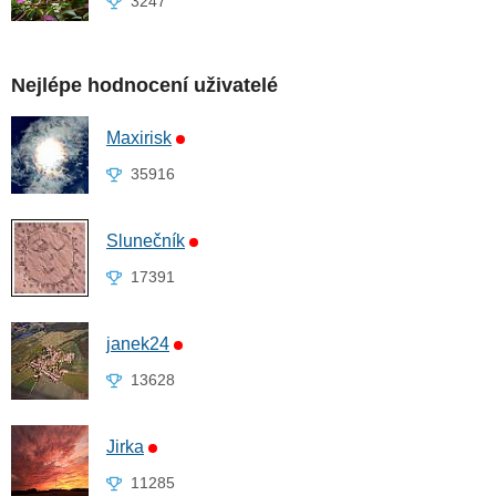
3247
Nejlépe hodnocení uživatelé
Maxirisk
35916
Slunečník
17391
janek24
13628
Jirka
11285