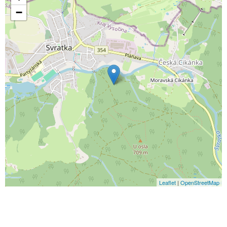
−
Leaflet
|
OpenStreetMap