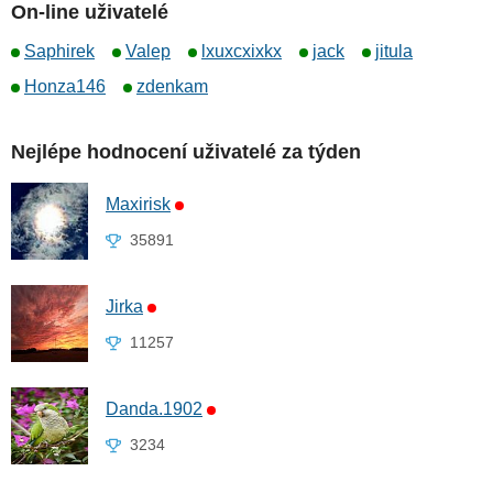
On-line uživatelé
Saphirek
Valep
lxuxcxixkx
jack
jitula
Honza146
zdenkam
Nejlépe hodnocení uživatelé za týden
Maxirisk
35891
Jirka
11257
Danda.1902
3234