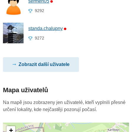
sermen05
9292
standa.chalupny
9272
Zobrazit další uživatele
Mapa uživatelů
Na mapě jsou zobrazeny jen uživatelé, kteří vyplnili přesné
určení lokality, kde nejčastěji pozorují počasí.
+