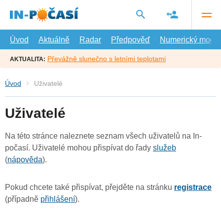
Přejít
na
hlavní
obsah
Úvod
Aktuálně
Radar
Předpověď
Numerický model
Převážně slunečno s letními teplotami
AKTUALITA:
Úvod
Uživatelé
Uživatelé
Na této stránce naleznete seznam všech uživatelů na In-
počasí. Uživatelé mohou přispívat do řady
služeb
(
nápověda
).
Pokud chcete také přispívat, přejděte na stránku
registrace
(případně
přihlášení
).