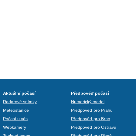
Aktuální počasí
Předpověď počasí
Radarové snímky
Numerický model
Meteostanice
Předpověď pro Prahu
Počasí u vás
Předpověď pro Brno
Webkamery
Předpověď pro Ostravu
Teplotní mapa
Předpověď pro Plzeň