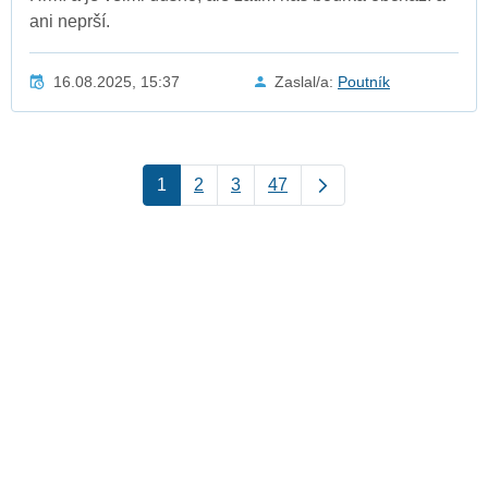
ani neprší.
16.08.2025, 15:37
Zaslal/a:
Poutník
1
2
3
47