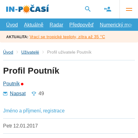
Přejít
na
hlavní
obsah
Úvod
Aktuálně
Radar
Předpověď
Numerický model
Vrací se tropické teploty, zítra až 35 °C
AKTUALITA:
Úvod
Uživatelé
Profil uživatele Poutník
Profil Poutník
Poutník
Napsat
49
Jméno a příjmení, registrace
Petr 12.01.2017