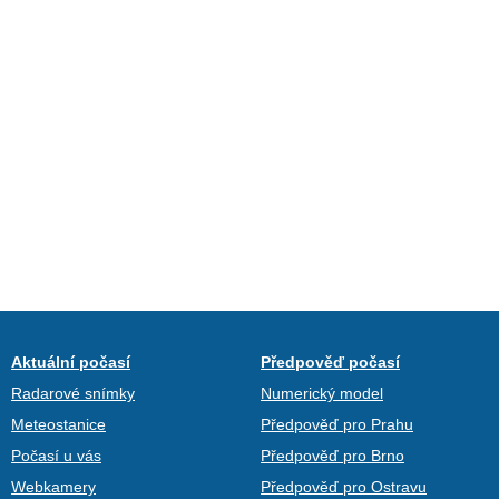
Aktuální počasí
Předpověď počasí
Radarové snímky
Numerický model
Meteostanice
Předpověď pro Prahu
Počasí u vás
Předpověď pro Brno
Webkamery
Předpověď pro Ostravu