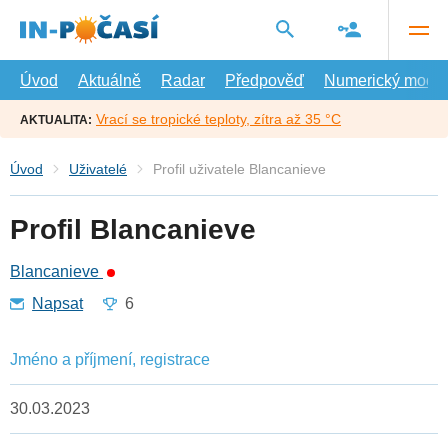
Přejít
na
hlavní
obsah
Úvod
Aktuálně
Radar
Předpověď
Numerický model
Vrací se tropické teploty, zítra až 35 °C
AKTUALITA:
Úvod
Uživatelé
Profil uživatele Blancanieve
Profil Blancanieve
Blancanieve
Napsat
6
Jméno a příjmení, registrace
30.03.2023