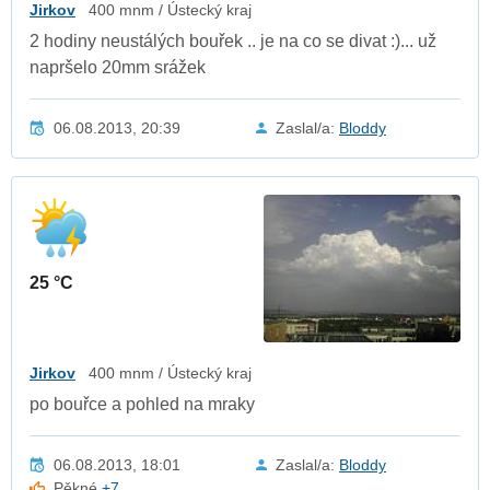
Jirkov
400 mnm / Ústecký kraj
2 hodiny neustálých bouřek .. je na co se divat :)... už
napršelo 20mm srážek
06.08.2013, 20:39
Zaslal/a:
Bloddy
25 °C
Jirkov
400 mnm / Ústecký kraj
po bouřce a pohled na mraky
06.08.2013, 18:01
Zaslal/a:
Bloddy
Pěkné
+7