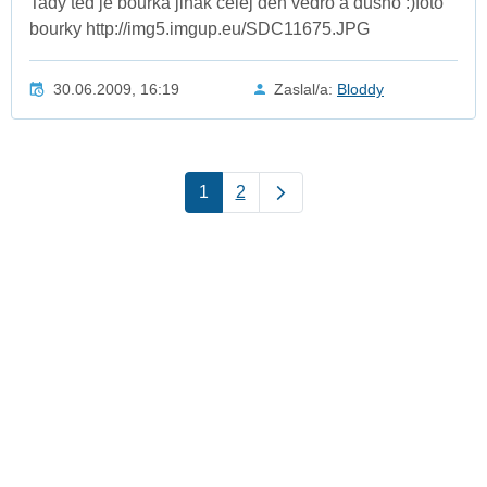
Tady ted je bouřka jinak celej den vedro a dusno :)foto
bourky http://img5.imgup.eu/SDC11675.JPG
30.06.2009, 16:19
Zaslal/a:
Bloddy
1
2