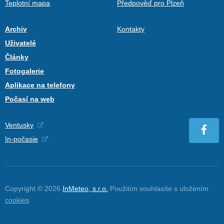
Teplotní mapa
Předpověď pro Plzeň
Archiv
Kontakty
Uživatelé
Články
Fotogalerie
Aplikace na telefony
Počasí na web
Ventusky
In-počasie
Copyright © 2026
InMeteo, s.r.o.
Použitím souhlasíte s uložením
cookies
.