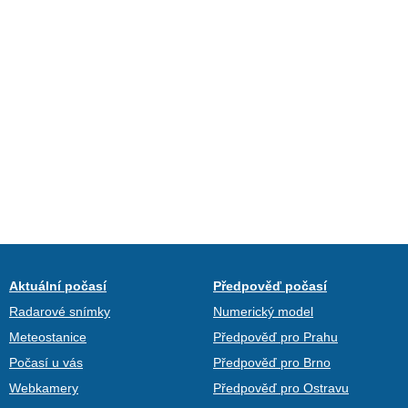
Aktuální počasí
Předpověď počasí
Radarové snímky
Numerický model
Meteostanice
Předpověď pro Prahu
Počasí u vás
Předpověď pro Brno
Webkamery
Předpověď pro Ostravu