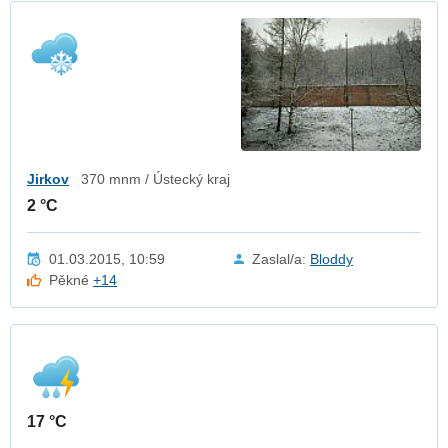
Jirkov
370 mnm / Ústecký kraj
2 °C
01.03.2015, 10:59
Zaslal/a:
Bloddy
Pěkné
+14
17 °C