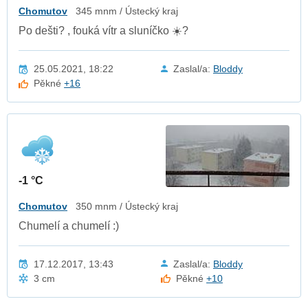
Chomutov
345 mnm / Ústecký kraj
Po dešti?️ , fouká vítr a sluníčko ☀️?
25.05.2021, 18:22
Zaslal/a:
Bloddy
Pěkné
+16
-1 °C
Chomutov
350 mnm / Ústecký kraj
Chumelí a chumelí :)
17.12.2017, 13:43
Zaslal/a:
Bloddy
3 cm
Pěkné
+10