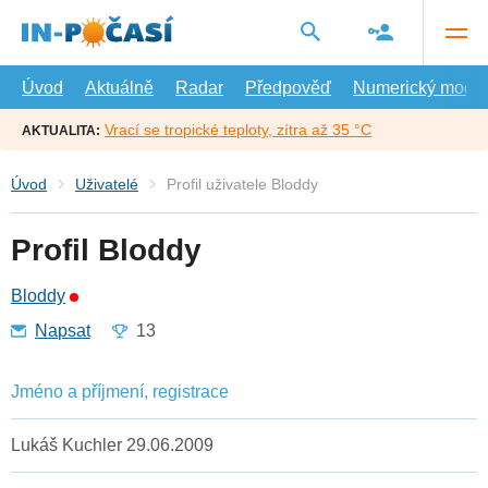
Přejít
na
hlavní
obsah
Úvod
Aktuálně
Radar
Předpověď
Numerický model
Vrací se tropické teploty, zítra až 35 °C
AKTUALITA:
Úvod
Uživatelé
Profil uživatele Bloddy
Profil Bloddy
Bloddy
Napsat
13
Jméno a příjmení, registrace
Lukáš Kuchler 29.06.2009