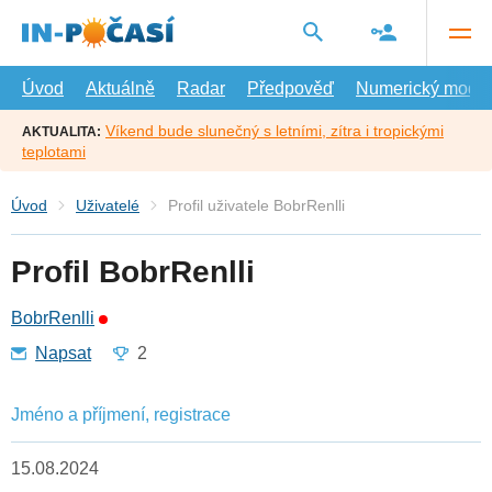
Přejít
na
hlavní
obsah
Úvod
Aktuálně
Radar
Předpověď
Numerický model
Víkend bude slunečný s letními, zítra i tropickými
AKTUALITA:
teplotami
Úvod
Uživatelé
Profil uživatele BobrRenlli
Profil BobrRenlli
BobrRenlli
Napsat
2
Jméno a příjmení, registrace
15.08.2024