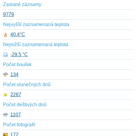
Zaslané záznamy
9779
Nejvyšší zaznamenaná teplota
40.4°C
Nejnižší zaznamenaná teplota
-29.5 °C
Počet bouřek
134
Počet slunečných dnů
2287
Počet deštivých dnů
1107
Počet fotografií
172