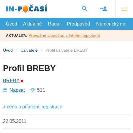
Přejít
na
hlavní
obsah
Úvod
Aktuálně
Radar
Předpověď
Numerický model
Převážně slunečno s letními teplotami
AKTUALITA:
Úvod
Uživatelé
Profil uživatele BREBY
Profil BREBY
BREBY
Napsat
511
Jméno a příjmení, registrace
22.05.2011