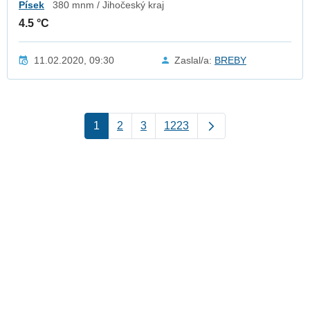
Písek
380 mnm / Jihočeský kraj
4.5 °C
11.02.2020, 09:30
Zaslal/a:
BREBY
1
2
3
1223