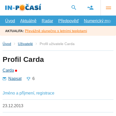
Přejít
na
hlavní
obsah
Úvod
Aktuálně
Radar
Předpověď
Numerický model
Převážně slunečno s letními teplotami
AKTUALITA:
Úvod
Uživatelé
Profil uživatele Carda
Profil Carda
Carda
Napsat
6
Jméno a příjmení, registrace
23.12.2013