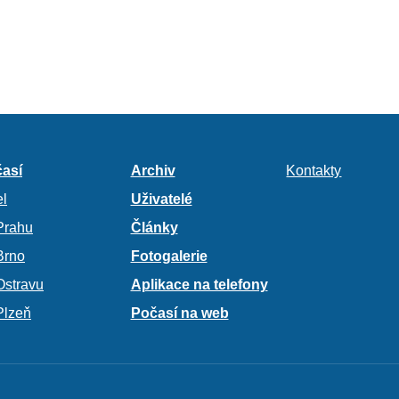
así
Archiv
Kontakty
l
Uživatelé
Prahu
Články
Brno
Fotogalerie
Ostravu
Aplikace na telefony
Plzeň
Počasí na web