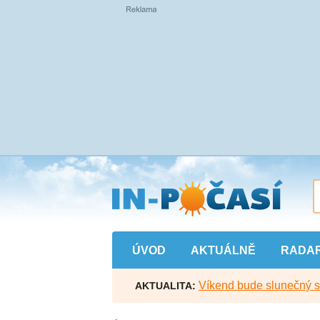
Přejít
na
hlavní
obsah
ÚVOD
AKTUÁLNĚ
RADA
Víkend bude slunečný s l
AKTUALITA: