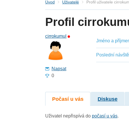
Úvod
Uživatelé
Profil uživatele cirroku
Profil cirrokum
cirrokumul
Jméno a příjmení
Poslední návšt
Napsat
0
Počasí u vás
Diskuse
Uživatel nepřispívá do
počasí u vás
.