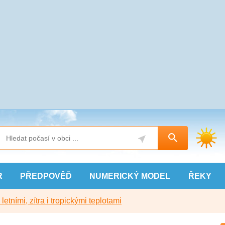
R
PŘEDPOVĚĎ
NUMERICKÝ
MODEL
ŘEKY
etními, zítra i tropickými teplotami