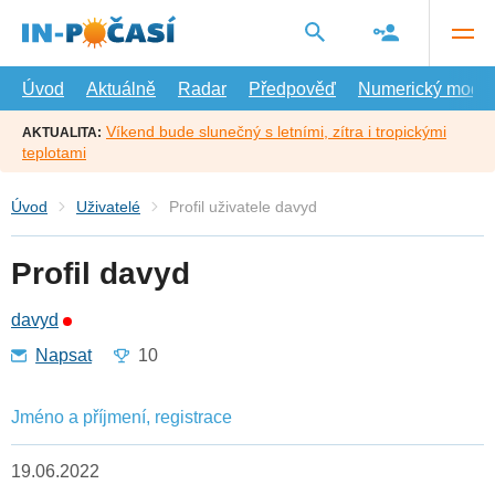
Přejít
na
hlavní
obsah
Úvod
Aktuálně
Radar
Předpověď
Numerický model
Víkend bude slunečný s letními, zítra i tropickými
AKTUALITA:
teplotami
Úvod
Uživatelé
Profil uživatele davyd
Profil davyd
davyd
Napsat
10
Jméno a příjmení, registrace
19.06.2022