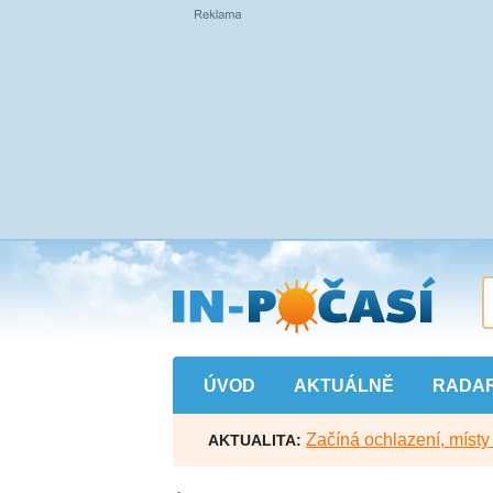
Přejít
na
hlavní
obsah
ÚVOD
AKTUÁLNĚ
RADA
Začíná ochlazení, míst
AKTUALITA: