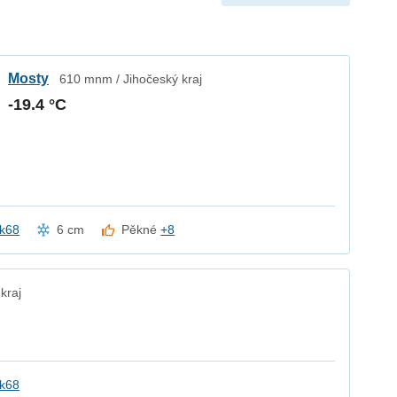
Mosty
610 mnm / Jihočeský kraj
-19.4 °C
k68
6 cm
Pěkné
+8
kraj
k68