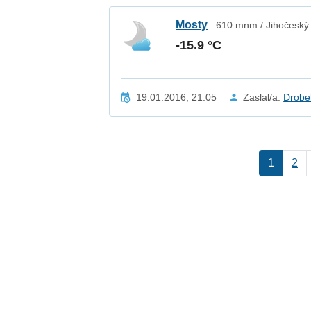
Mosty
610 mnm / Jihočeský 
-15.9 °C
19.01.2016, 21:05
Zaslal/a:
Drobe
1
2