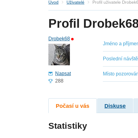
Úvod
Uživatelé
Profil uživatele Drobek
Profil Drobek6
Drobek68
Jméno a příjmení
Poslední návšt
Napsat
Místo pozorován
288
Počasí u vás
Diskuse
Statistiky