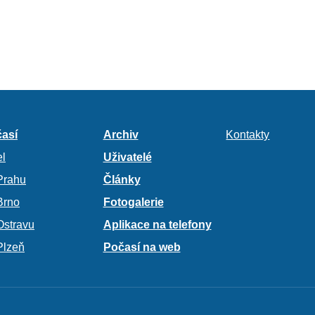
así
Archiv
Kontakty
l
Uživatelé
Prahu
Články
Brno
Fotogalerie
Ostravu
Aplikace na telefony
Plzeň
Počasí na web