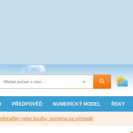
R
PŘEDPOVĚĎ
NUMERICKÝ
MODEL
ŘEKY
y přeháňky nebo bouřky, zejména na východě