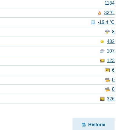
1184
32°C
-19.4 °C
8
482
107
123
6
0
0
326
Historie