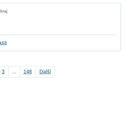
kraj
k68
3
...
148
Další