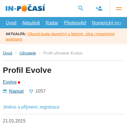
Přejít
na
hlavní
obsah
Úvod
Aktuálně
Radar
Předpověď
Numerický model
Víkend bude slunečný s letními, zítra i tropickými
AKTUALITA:
teplotami
Úvod
Uživatelé
Profil uživatele Evolve
Profil Evolve
Evolve
Napsat
1057
Jméno a příjmení, registrace
21.01.2015