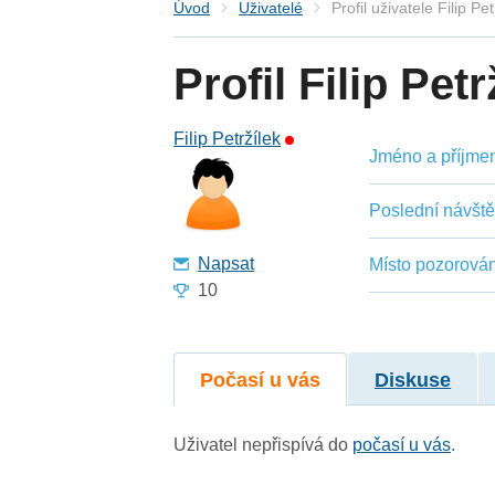
Úvod
Uživatelé
Profil uživatele Filip Pet
Profil Filip Petr
Filip Petržílek
Jméno a příjmení
Poslední návšt
Napsat
Místo pozorován
10
Počasí u vás
Diskuse
Uživatel nepřispívá do
počasí u vás
.