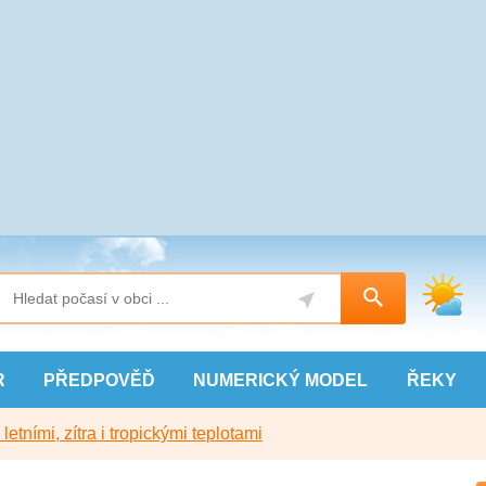
R
PŘEDPOVĚĎ
NUMERICKÝ
MODEL
ŘEKY
etními, zítra i tropickými teplotami