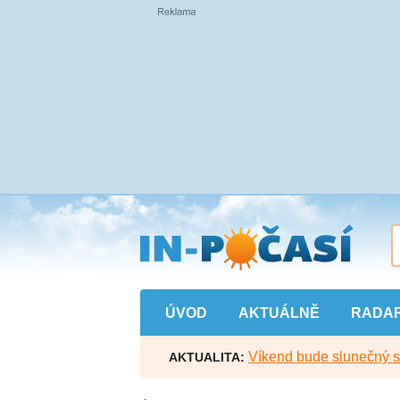
Přejít
na
hlavní
obsah
ÚVOD
AKTUÁLNĚ
RADA
Víkend bude slunečný s l
AKTUALITA: