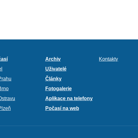
así
Archiv
Kontakty
l
Uživatelé
Prahu
Články
Brno
Fotogalerie
Ostravu
Aplikace na telefony
Plzeň
Počasí na web