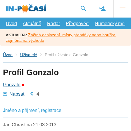
Přejít
na
hlavní
obsah
Úvod
Aktuálně
Radar
Předpověď
Numerický model
Začíná ochlazení, místy přeháňky nebo bouřky,
AKTUALITA:
zejména na východě
Úvod
Uživatelé
Profil uživatele Gonzalo
Profil Gonzalo
Gonzalo
Napsat
4
Jméno a příjmení, registrace
Jan Chrastina 21.03.2013