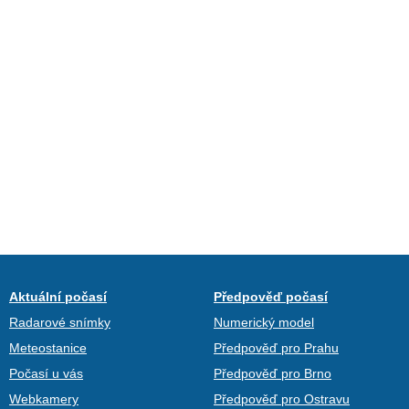
Aktuální počasí
Předpověď počasí
Radarové snímky
Numerický model
Meteostanice
Předpověď pro Prahu
Počasí u vás
Předpověď pro Brno
Webkamery
Předpověď pro Ostravu