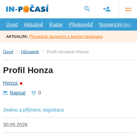
Přejít
na
hlavní
obsah
Úvod
Aktuálně
Radar
Předpověď
Numerický model
Převážně slunečno s letními teplotami
AKTUALITA:
Úvod
Uživatelé
Profil uživatele Honza
Profil Honza
Honza
Napsat
0
Jméno a příjmení, registrace
30.05.2026