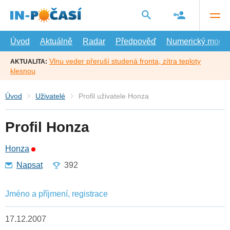
Přejít
na
hlavní
obsah
Úvod
Aktuálně
Radar
Předpověď
Numerický model
Vlnu veder přeruší studená fronta, zítra teploty
AKTUALITA:
klesnou
Úvod
Uživatelé
Profil uživatele Honza
Profil Honza
Honza
Napsat
392
Jméno a příjmení, registrace
17.12.2007