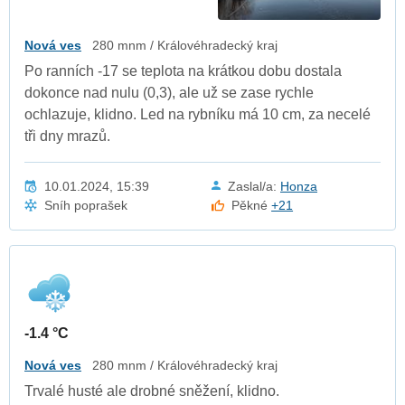
Nová ves
280 mnm / Královéhradecký kraj
Po ranních -17 se teplota na krátkou dobu dostala
dokonce nad nulu (0,3), ale už se zase rychle
ochlazuje, klidno. Led na rybníku má 10 cm, za necelé
tři dny mrazů.
10.01.2024, 15:39
Zaslal/a:
Honza
Sníh poprašek
Pěkné
+21
-1.4 °C
Nová ves
280 mnm / Královéhradecký kraj
Trvalé husté ale drobné sněžení, klidno.