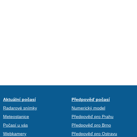
Aktuální počasí
Předpověď počasí
Radarové snímky
Numerický model
Meteostanice
Předpověď pro Prahu
Počasí u vás
Předpověď pro Brno
Webkamery
Předpověď pro Ostravu