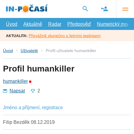
Přejít
na
hlavní
obsah
Úvod
Aktuálně
Radar
Předpověď
Numerický model
Převážně slunečno s letními teplotami
AKTUALITA:
Úvod
Uživatelé
Profil uživatele humankiller
Profil humankiller
humankiller
Napsat
2
Jméno a příjmení, registrace
Filip Bezděk 08.12.2019