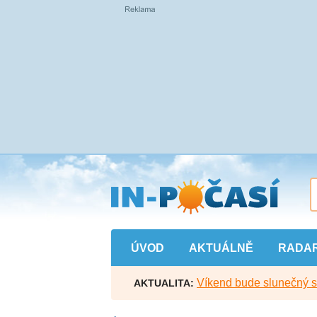
Přejít
na
hlavní
obsah
ÚVOD
AKTUÁLNĚ
RADA
Víkend bude slunečný s l
AKTUALITA: