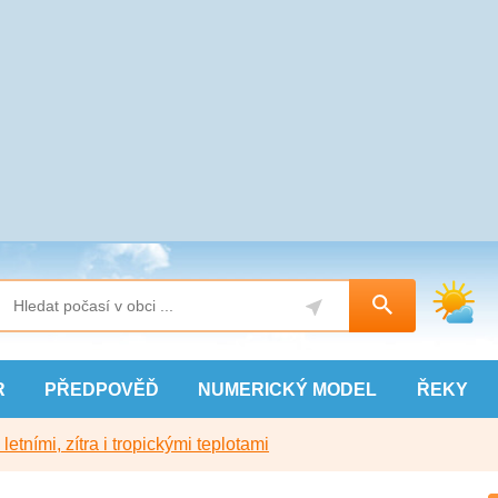
R
PŘEDPOVĚĎ
NUMERICKÝ
MODEL
ŘEKY
etními, zítra i tropickými teplotami