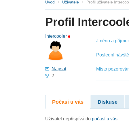
Úvod
Uživatelé
Profil uživatele Intercoo
Profil Intercool
Intercooler
Jméno a příjmení
Poslední návšt
Napsat
Místo pozorován
2
Počasí u vás
Diskuse
Uživatel nepřispívá do
počasí u vás
.