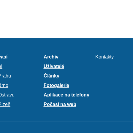
así
Archiv
Kontakty
l
Uživatelé
Prahu
Články
Brno
Fotogalerie
Ostravu
Aplikace na telefony
Plzeň
Počasí na web