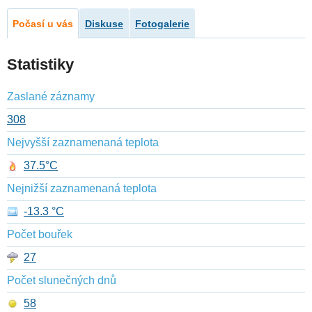
Počasí u vás
Diskuse
Fotogalerie
Statistiky
Zaslané záznamy
308
Nejvyšší zaznamenaná teplota
37.5°C
Nejnižší zaznamenaná teplota
-13.3 °C
Počet bouřek
27
Počet slunečných dnů
58