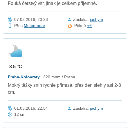
Fouká čerstvý vítr, jinak je celkem příjemně.
07.03.2016, 20:23
Zaslal/a:
jáchym
Přes
Meteoradar
Pěkné
+6
-3.5 °C
Praha-Kolovraty
320 mnm / Praha
Mokrý těžký sníh rychle přimrzá, přes den slehly asi 2-3
cm.
01.03.2016, 22:54
Zaslal/a:
jáchym
12 cm