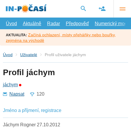
Přejít
na
hlavní
obsah
Úvod
Aktuálně
Radar
Předpověď
Numerický model
Začíná ochlazení, místy přeháňky nebo bouřky,
AKTUALITA:
zejména na východě
Úvod
Uživatelé
Profil uživatele jáchym
Profil jáchym
jáchym
Napsat
120
Jméno a příjmení, registrace
Jáchym Rogner 27.10.2012