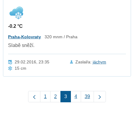
-0.2 °C
Praha-Kolovraty
320 mnm / Praha
Slabě sněží.
29.02.2016, 23:35
Zaslal/a:
jáchym
15 cm
1
2
3
4
39