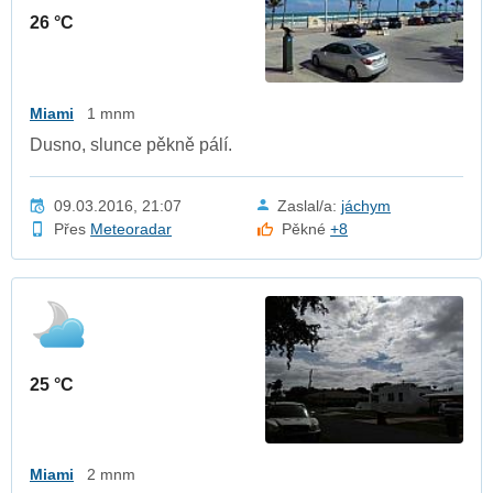
26 °C
Miami
1 mnm
Dusno, slunce pěkně pálí.
09.03.2016, 21:07
Zaslal/a:
jáchym
Přes
Meteoradar
Pěkné
+8
25 °C
Miami
2 mnm