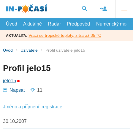
Přejít
na
hlavní
obsah
Úvod
Aktuálně
Radar
Předpověď
Numerický model
Vrací se tropické teploty, zítra až 35 °C
AKTUALITA:
Úvod
Uživatelé
Profil uživatele jelo15
Profil jelo15
jelo15
Napsat
11
Jméno a příjmení, registrace
30.10.2007