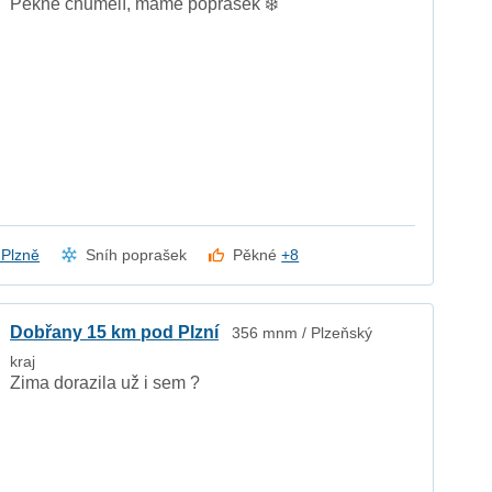
Pěkně chumelí, máme poprašek ❄️
z Plzně
Sníh poprašek
Pěkné
+8
Dobřany 15 km pod Plzní
356 mnm / Plzeňský
kraj
Zima dorazila už i sem ?