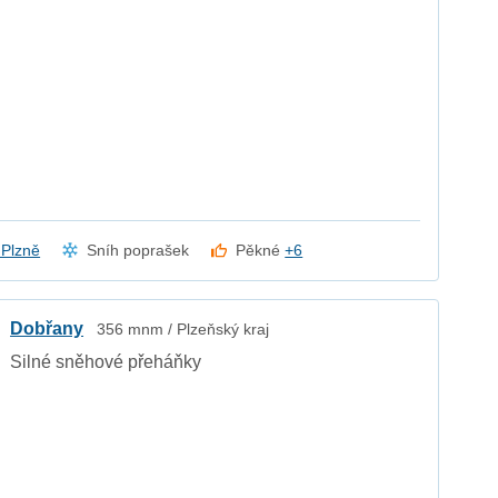
z Plzně
Sníh poprašek
Pěkné
+6
Dobřany
356 mnm / Plzeňský kraj
Silné sněhové přeháňky