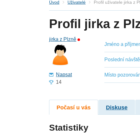
Úvod
Uživatelé
Profil uživatele jirka z 
Profil jirka z Pl
jirka z Plzně
Jméno a příjmení
Poslední návšt
Napsat
Místo pozorován
14
Počasí u vás
Diskuse
Statistiky