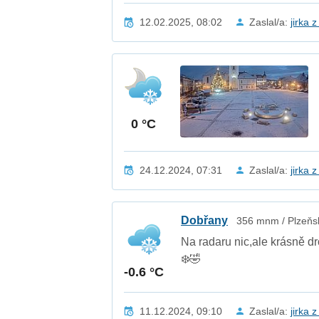
12.02.2025, 08:02
Zaslal/a:
jirka 
0 °C
24.12.2024, 07:31
Zaslal/a:
jirka 
Dobřany
356 mnm / Plzeňsk
Na radaru nic,ale krásně 
❄️🤣
-0.6 °C
11.12.2024, 09:10
Zaslal/a:
jirka 