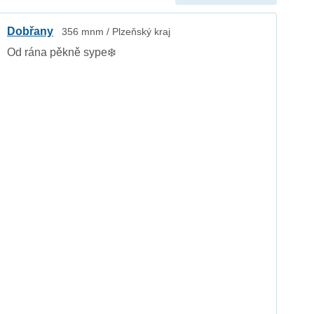
Dobřany
356 mnm / Plzeňský kraj
Od rána pěkně sype❄️