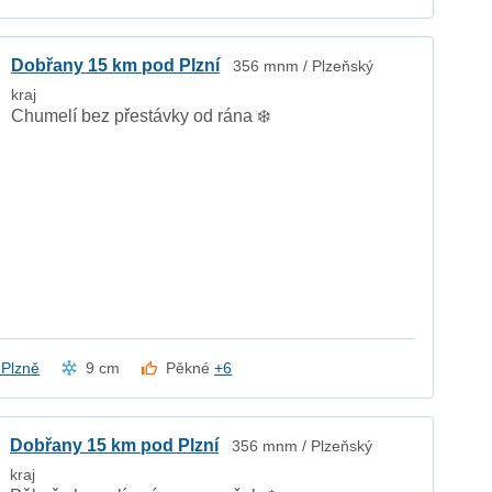
Dobřany 15 km pod Plzní
356 mnm / Plzeňský
kraj
Chumelí bez přestávky od rána ❄️
z Plzně
9 cm
Pěkné
+6
Dobřany 15 km pod Plzní
356 mnm / Plzeňský
kraj