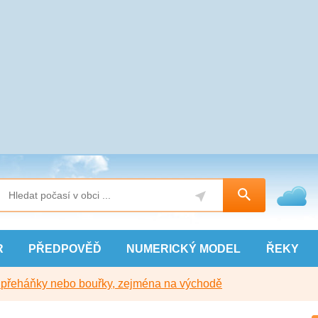
R
PŘEDPOVĚĎ
NUMERICKÝ
MODEL
ŘEKY
y přeháňky nebo bouřky, zejména na východě