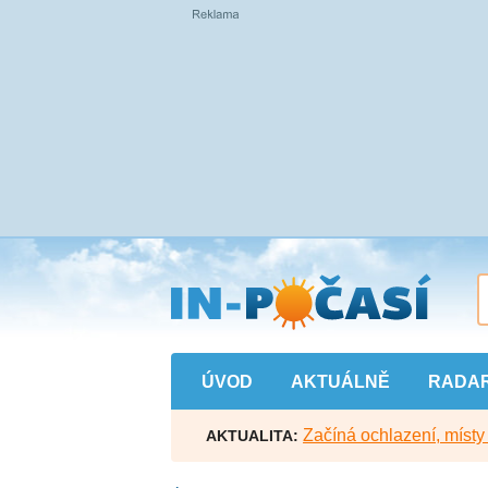
Přejít
na
hlavní
obsah
ÚVOD
AKTUÁLNĚ
RADA
Začíná ochlazení, míst
AKTUALITA: