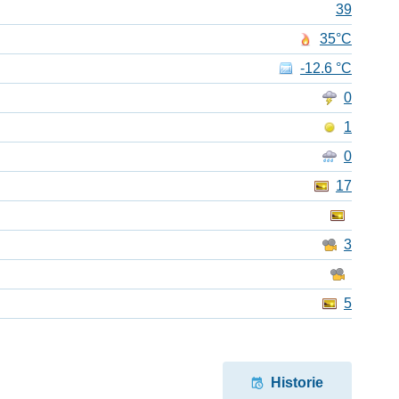
39
35°C
-12.6 °C
0
1
0
17
3
5
Historie