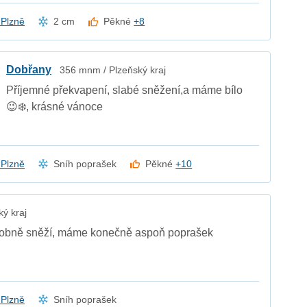
z Plzně
2 cm
Pěkné
+8
Dobřany
356 mnm / Plzeňský kraj
Příjemné překvapení, slabé sněžení,a máme bílo
😉❄️, krásné vánoce
z Plzně
Sníh poprašek
Pěkné
+10
ý kraj
drobně sněží, máme konečně aspoň poprašek
z Plzně
Sníh poprašek