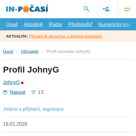
Přejít
na
hlavní
obsah
Úvod
Aktuálně
Radar
Předpověď
Numerický model
Převážně slunečno s letními teplotami
AKTUALITA:
Úvod
Uživatelé
Profil uživatele JohnyG
Profil JohnyG
JohnyG
Napsat
13
Jméno a příjmení, registrace
18.01.2026