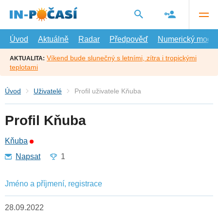
Přejít
na
hlavní
obsah
Úvod
Aktuálně
Radar
Předpověď
Numerický model
Víkend bude slunečný s letními, zítra i tropickými
AKTUALITA:
teplotami
Úvod
Uživatelé
Profil uživatele Kňuba
Profil Kňuba
Kňuba
Napsat
1
Jméno a příjmení, registrace
28.09.2022