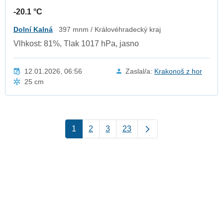
-20.1 °C
Dolní Kalná
397 mnm / Královéhradecký kraj
Vlhkost: 81%, Tlak 1017 hPa, jasno
12.01.2026, 06:56
Zaslal/a:
Krakonoš z hor
25 cm
1
2
3
23