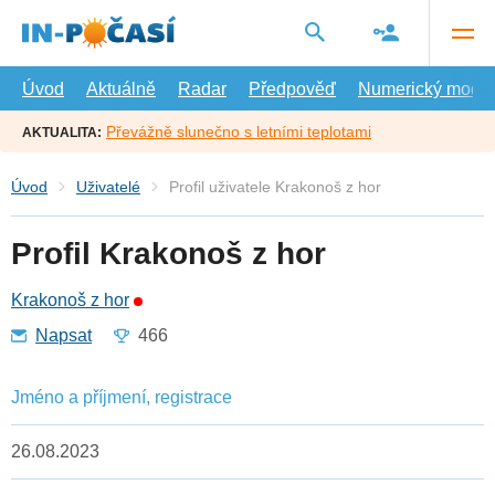
Přejít
na
hlavní
obsah
Úvod
Aktuálně
Radar
Předpověď
Numerický model
Převážně slunečno s letními teplotami
AKTUALITA:
Úvod
Uživatelé
Profil uživatele Krakonoš z hor
Profil Krakonoš z hor
Krakonoš z hor
Napsat
466
Jméno a příjmení, registrace
26.08.2023