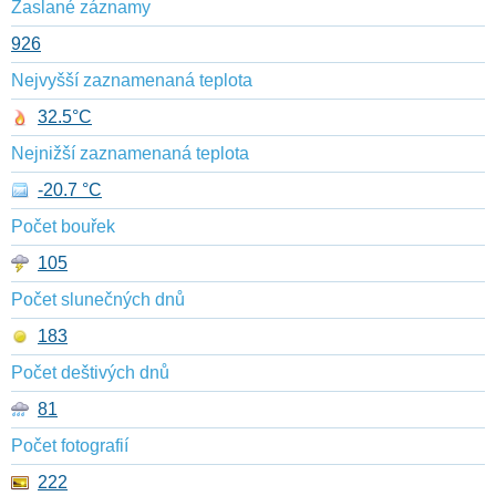
Zaslané záznamy
926
Nejvyšší zaznamenaná teplota
32.5°C
Nejnižší zaznamenaná teplota
-20.7 °C
Počet bouřek
105
Počet slunečných dnů
183
Počet deštivých dnů
81
Počet fotografií
222