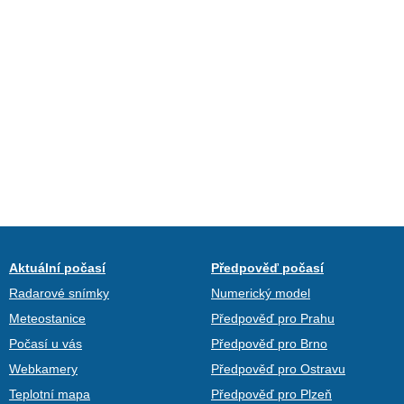
Aktuální počasí
Předpověď počasí
Radarové snímky
Numerický model
Meteostanice
Předpověď pro Prahu
Počasí u vás
Předpověď pro Brno
Webkamery
Předpověď pro Ostravu
Teplotní mapa
Předpověď pro Plzeň