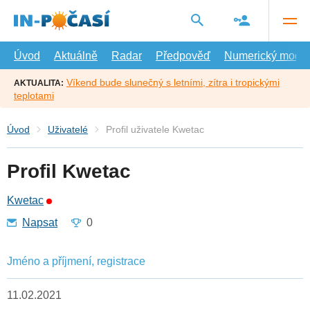
Přejít
na
hlavní
obsah
Úvod
Aktuálně
Radar
Předpověď
Numerický model
Víkend bude slunečný s letními, zítra i tropickými
AKTUALITA:
teplotami
Úvod
Uživatelé
Profil uživatele Kwetac
Profil Kwetac
Kwetac
Napsat
0
Jméno a příjmení, registrace
11.02.2021