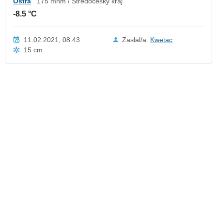
Ostrá
175 mnm / Středočeský kraj
-8.5 °C
11.02.2021, 08:43
Zaslal/a:
Kwetac
15 cm