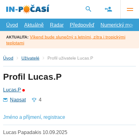
Přejít
na
hlavní
obsah
Úvod
Aktuálně
Radar
Předpověď
Numerický model
Víkend bude slunečný s letními, zítra i tropickými
AKTUALITA:
teplotami
Úvod
Uživatelé
Profil uživatele Lucas.P
Profil Lucas.P
Lucas.P
Napsat
4
Jméno a příjmení, registrace
Lucas Papadakis 10.09.2025