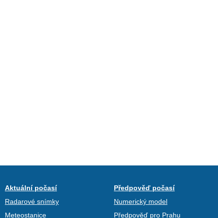
Aktuální počasí
Předpověď počasí
Radarové snímky
Numerický model
Meteostanice
Předpověď pro Prahu