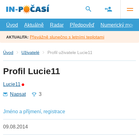
Přejít
na
hlavní
obsah
Úvod
Aktuálně
Radar
Předpověď
Numerický model
Převážně slunečno s letními teplotami
AKTUALITA:
Úvod
Uživatelé
Profil uživatele Lucie11
Profil Lucie11
Lucie11
Napsat
3
Jméno a příjmení, registrace
09.08.2014