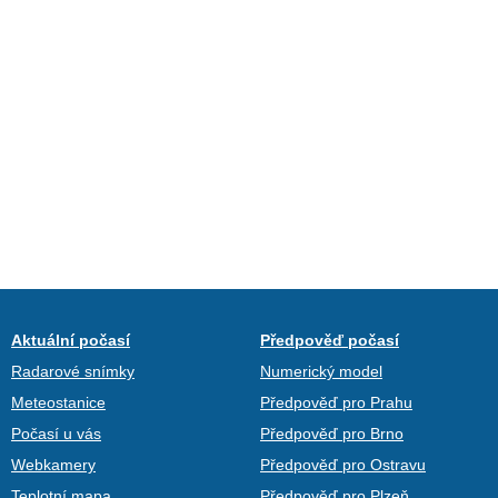
Aktuální počasí
Předpověď počasí
Radarové snímky
Numerický model
Meteostanice
Předpověď pro Prahu
Počasí u vás
Předpověď pro Brno
Webkamery
Předpověď pro Ostravu
Teplotní mapa
Předpověď pro Plzeň