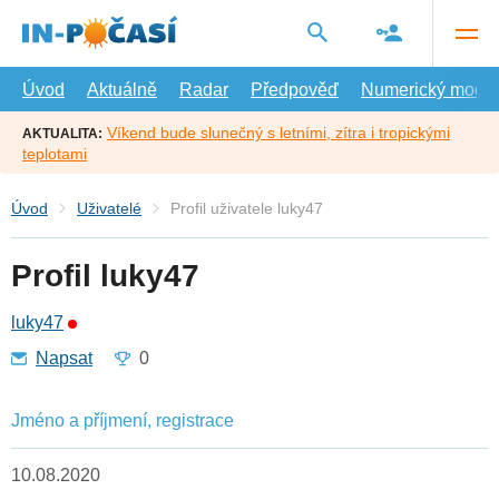
Přejít
na
hlavní
obsah
Úvod
Aktuálně
Radar
Předpověď
Numerický model
Víkend bude slunečný s letními, zítra i tropickými
AKTUALITA:
teplotami
Úvod
Uživatelé
Profil uživatele luky47
Profil luky47
luky47
Napsat
0
Jméno a příjmení, registrace
10.08.2020