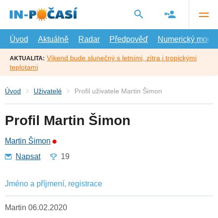
Přejít
na
hlavní
obsah
Úvod
Aktuálně
Radar
Předpověď
Numerický model
Víkend bude slunečný s letními, zítra i tropickými
AKTUALITA:
teplotami
Úvod
Uživatelé
Profil uživatele Martin Šimon
Profil Martin Šimon
Martin Šimon
Napsat
19
Jméno a příjmení, registrace
Martin 06.02.2020