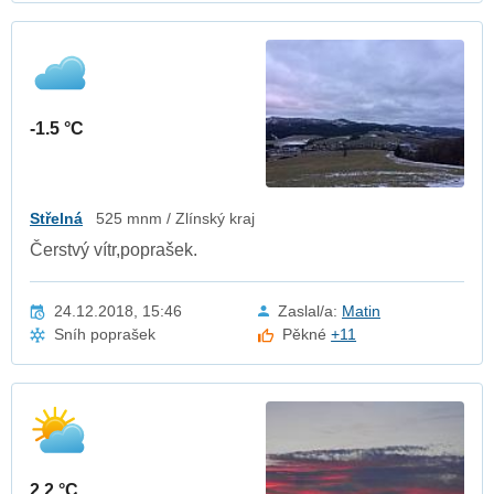
-1.5 °C
Střelná
525 mnm / Zlínský kraj
Čerstvý vítr,poprašek.
24.12.2018, 15:46
Zaslal/a:
Matin
Sníh poprašek
Pěkné
+11
2.2 °C