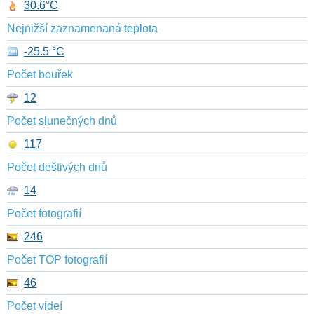
30.6°C
Nejnižší zaznamenaná teplota
-25.5 °C
Počet bouřek
12
Počet slunečných dnů
117
Počet deštivých dnů
14
Počet fotografií
246
Počet TOP fotografií
46
Počet videí