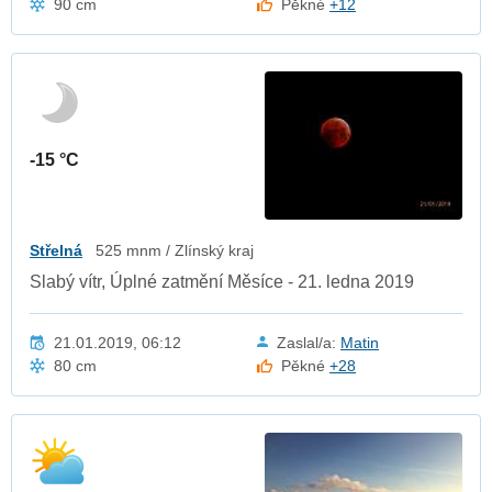
90 cm
Pěkné
+12
-15 °C
Střelná
525 mnm / Zlínský kraj
Slabý vítr, Úplné zatmění Měsíce - 21. ledna 2019
21.01.2019, 06:12
Zaslal/a:
Matin
80 cm
Pěkné
+28