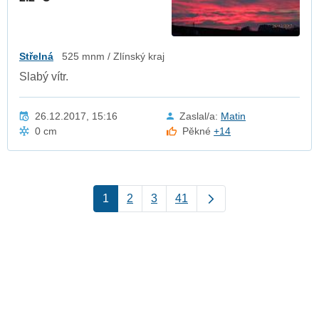
Střelná
525 mnm / Zlínský kraj
Slabý vítr.
26.12.2017, 15:16
Zaslal/a:
Matin
0 cm
Pěkné
+14
1
2
3
41