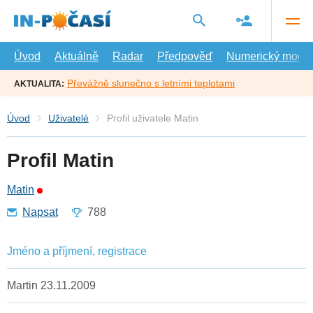
Přejít
na
hlavní
obsah
Úvod
Aktuálně
Radar
Předpověď
Numerický model
Převážně slunečno s letními teplotami
AKTUALITA:
Úvod
Uživatelé
Profil uživatele Matin
Profil Matin
Matin
Napsat
788
Jméno a příjmení, registrace
Martin 23.11.2009