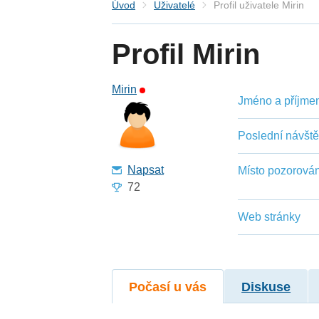
Úvod
Uživatelé
Profil uživatele Mirin
Profil Mirin
Mirin
Jméno a příjmení
Poslední návšt
Napsat
Místo pozorován
72
Web stránky
Počasí u vás
Diskuse