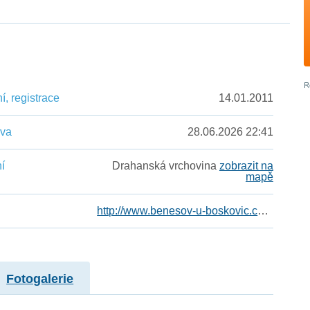
, registrace
14.01.2011
ěva
28.06.2026 22:41
í
Drahanská vrchovina
zobrazit na
mapě
http://www.benesov-u-boskovic.cz/cz/
Fotogalerie