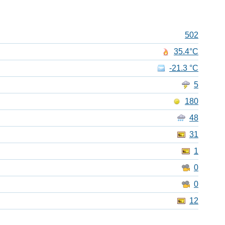
502
35.4°C
-21.3 °C
5
180
48
31
1
0
0
12