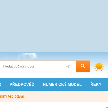
R
PŘEDPOVĚĎ
NUMERICKÝ
MODEL
ŘEKY
ními teplotami