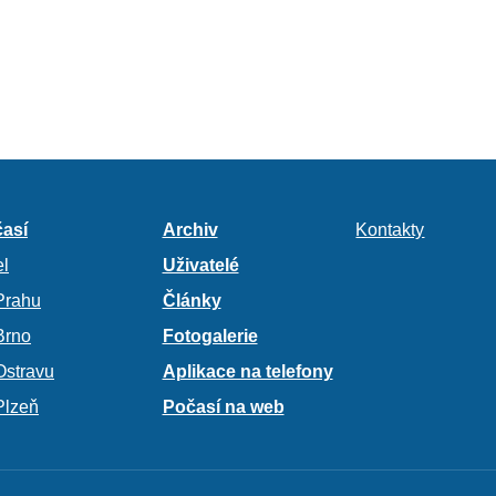
así
Archiv
Kontakty
l
Uživatelé
Prahu
Články
Brno
Fotogalerie
Ostravu
Aplikace na telefony
Plzeň
Počasí na web