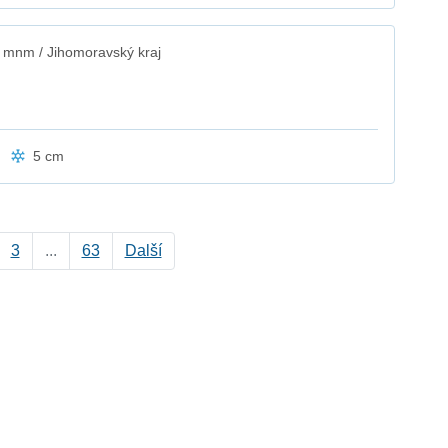
 mnm / Jihomoravský kraj
5 cm
3
...
63
Další