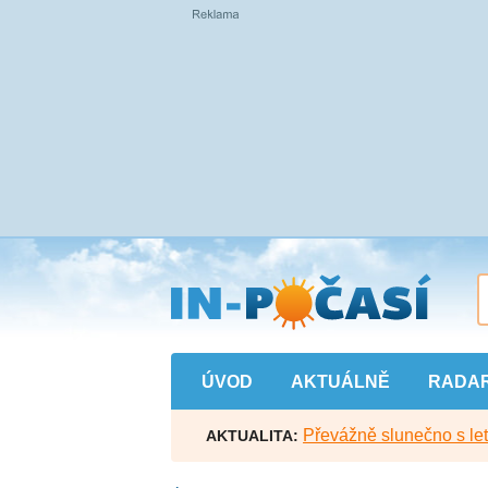
Přejít
na
hlavní
obsah
ÚVOD
AKTUÁLNĚ
RADA
Převážně slunečno s let
AKTUALITA: