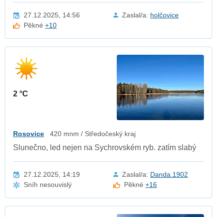
27.12.2025, 14:56
Zaslal/a:
holčovice
Pěkné
+10
2 °C
Rosovice
420 mnm / Středočeský kraj
Slunečno, led nejen na Sychrovském ryb. zatím slabý
27.12.2025, 14:19
Zaslal/a:
Danda.1902
Sníh nesouvislý
Pěkné
+16