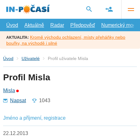
Přejít
na
hlavní
obsah
Úvod
Aktuálně
Radar
Předpověď
Numerický model
Kromě východu ochlazení, místy přeháňky nebo
AKTUALITA:
bouřky, na východě i silné
Úvod
Uživatelé
Profil uživatele Misla
Profil Misla
Misla
Napsat
1043
Jméno a příjmení, registrace
22.12.2013