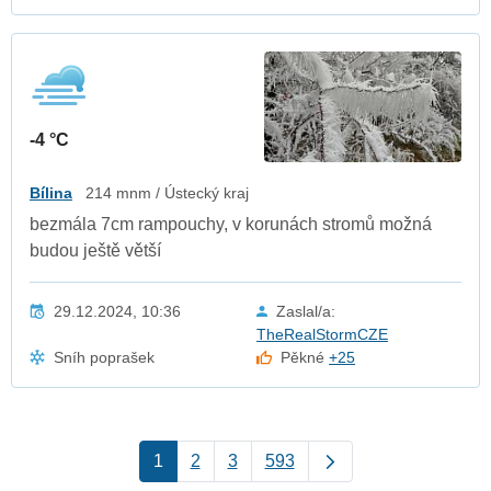
-4 °C
Bílina
214 mnm / Ústecký kraj
bezmála 7cm rampouchy, v korunách stromů možná
budou ještě větší
29.12.2024, 10:36
Zaslal/a:
TheRealStormCZE
Sníh poprašek
Pěkné
+25
1
2
3
593