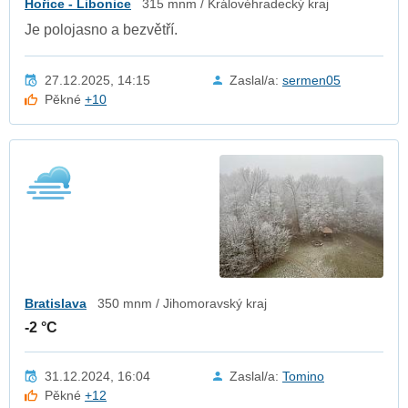
Hořice - Libonice
315 mnm / Královéhradecký kraj
Je polojasno a bezvětří.
27.12.2025, 14:15
Zaslal/a:
sermen05
Pěkné
+10
Bratislava
350 mnm / Jihomoravský kraj
-2 °C
31.12.2024, 16:04
Zaslal/a:
Tomino
Pěkné
+12