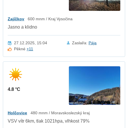
Zajíčkov
600 mnm / Kraj Vysočina
Jasno a klidno
27.12.2025, 15:04
Zaslal/a:
Pája
Pěkné
+11
4.8 °C
Holčovice
480 mnm / Moravskoslezský kraj
VSV vítr 6km, tlak 1021hpa, vlhkost 79%