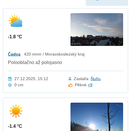
-1.8 °C
Čadca
420 mnm / Moravskoslezský kraj
Polooblačno až polojasno
27.12.2025, 15:12
Zaslal/a:
Ňuňu
0 cm
Pěkné
+9
-1.4 °C