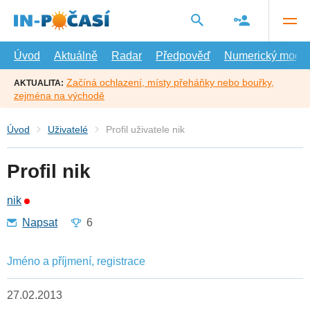
Přejít
na
hlavní
obsah
Úvod
Aktuálně
Radar
Předpověď
Numerický model
Začíná ochlazení, místy přeháňky nebo bouřky,
AKTUALITA:
zejména na východě
Úvod
Uživatelé
Profil uživatele nik
Profil nik
nik
Napsat
6
Jméno a příjmení, registrace
27.02.2013