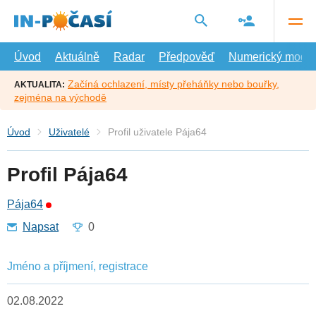
Přejít
na
hlavní
obsah
Úvod
Aktuálně
Radar
Předpověď
Numerický model
Začíná ochlazení, místy přeháňky nebo bouřky,
AKTUALITA:
zejména na východě
Úvod
Uživatelé
Profil uživatele Pája64
Profil Pája64
Pája64
Napsat
0
Jméno a příjmení, registrace
02.08.2022