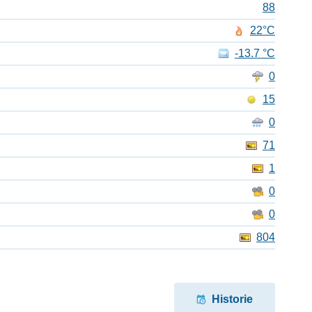
88
22°C
-13.7 °C
0
15
0
71
1
0
0
804
Historie