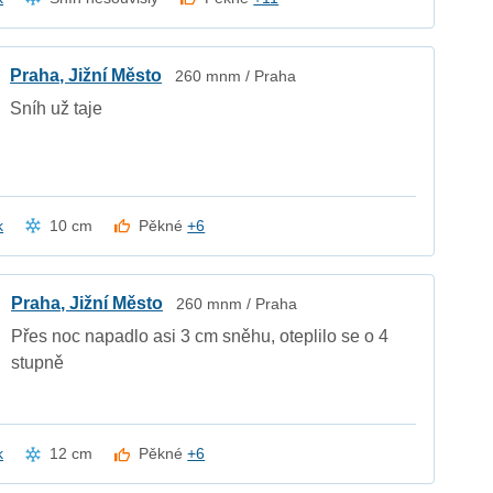
Praha, Jižní Město
260 mnm / Praha
Sníh už taje
k
10 cm
Pěkné
+6
Praha, Jižní Město
260 mnm / Praha
Přes noc napadlo asi 3 cm sněhu, oteplilo se o 4
stupně
k
12 cm
Pěkné
+6