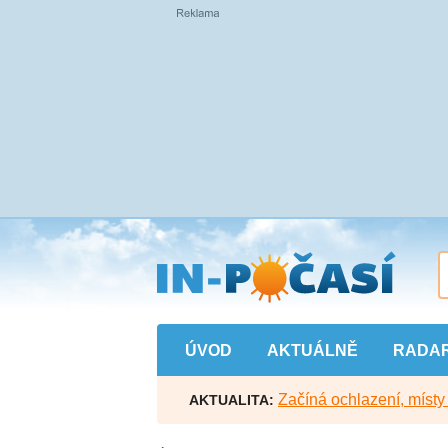
Přejít
na
hlavní
obsah
ÚVOD
AKTUÁLNĚ
RADA
Začíná ochlazení, míst
AKTUALITA: