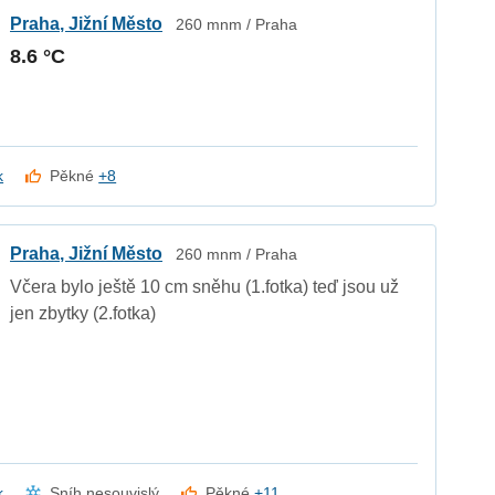
Praha, Jižní Město
260 mnm / Praha
8.6 °C
k
Pěkné
+8
Praha, Jižní Město
260 mnm / Praha
Včera bylo ještě 10 cm sněhu (1.fotka) teď jsou už
jen zbytky (2.fotka)
k
Sníh nesouvislý
Pěkné
+11