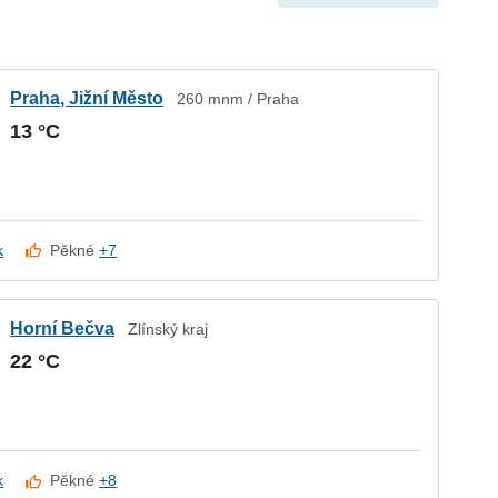
Praha, Jižní Město
260 mnm / Praha
13 °C
k
Pěkné
+7
Horní Bečva
Zlínský kraj
22 °C
k
Pěkné
+8