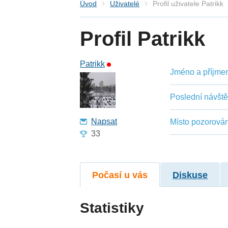
Úvod
Uživatelé
Profil uživatele Patrikk
Profil Patrikk
Patrikk
Jméno a příjmení
Poslední návšt
Napsat
Místo pozorován
33
Počasí u vás
Diskuse
Statistiky