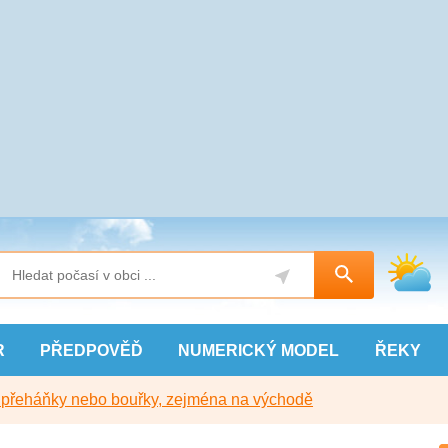
R
PŘEDPOVĚĎ
NUMERICKÝ
MODEL
ŘEKY
y přeháňky nebo bouřky, zejména na východě