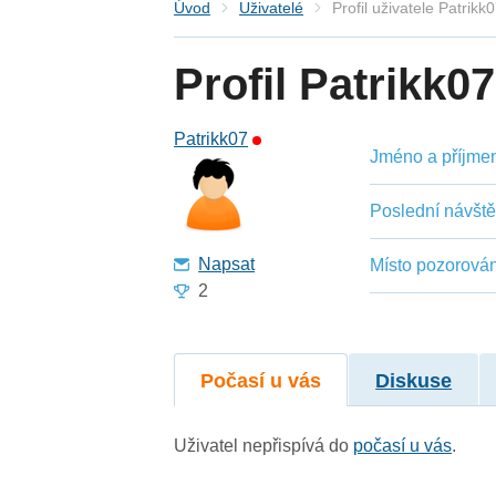
Úvod
Uživatelé
Profil uživatele Patrikk
Profil Patrikk07
Patrikk07
Jméno a příjmení
Poslední návšt
Napsat
Místo pozorován
2
Počasí u vás
Diskuse
Uživatel nepřispívá do
počasí u vás
.