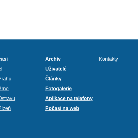
así
Archiv
Kontakty
l
Uživatelé
Prahu
Články
Brno
Fotogalerie
Ostravu
Aplikace na telefony
Plzeň
Počasí na web