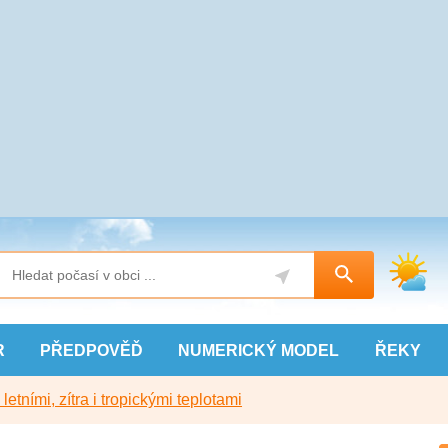
R
PŘEDPOVĚĎ
NUMERICKÝ
MODEL
ŘEKY
etními, zítra i tropickými teplotami