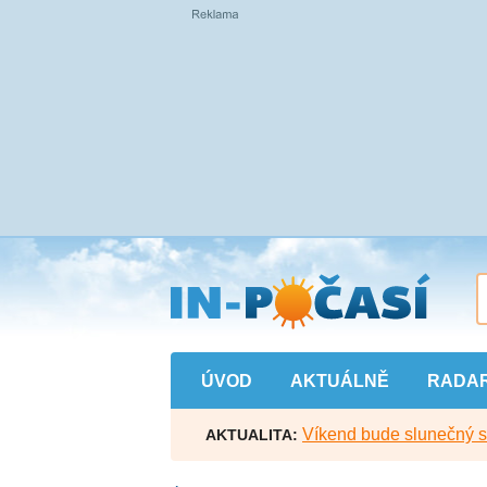
Přejít
na
hlavní
obsah
ÚVOD
AKTUÁLNĚ
RADA
Víkend bude slunečný s l
AKTUALITA: