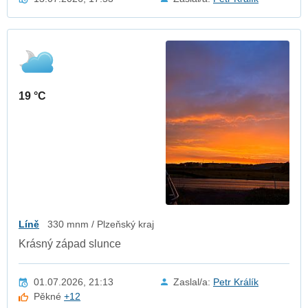
19 °C
Líně
330 mnm / Plzeňský kraj
Krásný západ slunce
01.07.2026, 21:13
Zaslal/a:
Petr Králík
Pěkné
+12