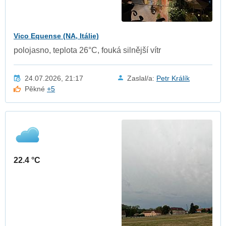
Vico Equense (NA, Itálie)
polojasno, teplota 26°C, fouká silnější vítr
24.07.2026, 21:17
Zaslal/a:
Petr Králík
Pěkné
+5
22.4 °C