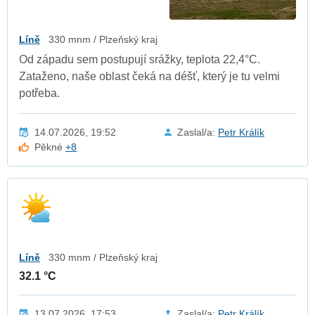
Líně
330 mnm / Plzeňský kraj
Od západu sem postupují srážky, teplota 22,4°C.
Zataženo, naše oblast čeká na déšť, který je tu velmi
potřeba.
14.07.2026, 19:52
Zaslal/a:
Petr Králík
Pěkné
+8
Líně
330 mnm / Plzeňský kraj
32.1 °C
13.07.2026, 17:53
Zaslal/a:
Petr Králík