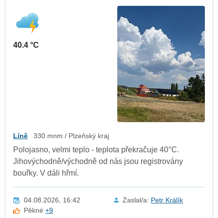
40.4 °C
Líně
330 mnm / Plzeňský kraj
Polojasno, velmi teplo - teplota překračuje 40°C.
Jihovýchodně/východně od nás jsou registrovány
bouřky. V dáli hřmí.
04.08.2026, 16:42
Zaslal/a:
Petr Králík
Pěkné
+9