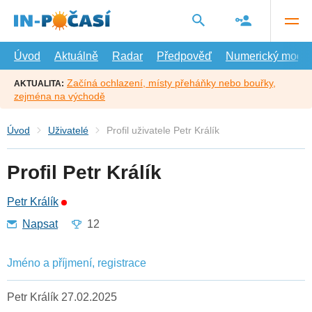
Přejít
na
hlavní
obsah
Úvod
Aktuálně
Radar
Předpověď
Numerický model
Začíná ochlazení, místy přeháňky nebo bouřky,
AKTUALITA:
zejména na východě
Úvod
Uživatelé
Profil uživatele Petr Králík
Profil Petr Králík
Petr Králík
Napsat
12
Jméno a příjmení, registrace
Petr Králík 27.02.2025