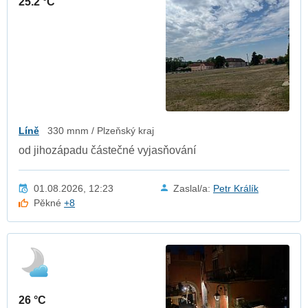
25.2 °C
Líně
330 mnm / Plzeňský kraj
od jihozápadu částečné vyjasňování
01.08.2026, 12:23
Zaslal/a:
Petr Králík
Pěkné
+8
26 °C