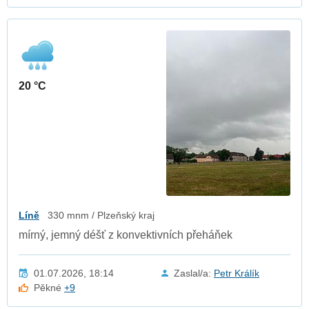
20 °C
Líně
330 mnm / Plzeňský kraj
mírný, jemný déšť z konvektivních přeháňek
01.07.2026, 18:14
Zaslal/a:
Petr Králík
Pěkné
+9