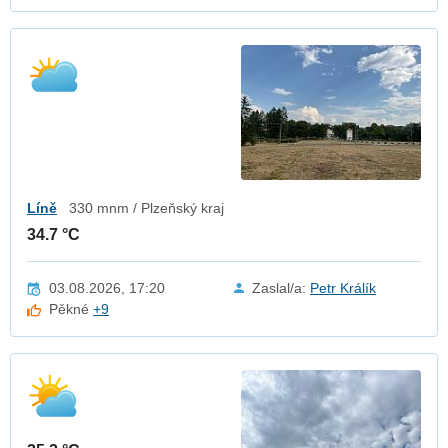
Líně
330 mnm / Plzeňský kraj
34.7 °C
03.08.2026, 17:20
Zaslal/a:
Petr Králík
Pěkné
+9