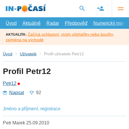
Přejít
na
hlavní
obsah
Úvod
Aktuálně
Radar
Předpověď
Numerický model
Začíná ochlazení, místy přeháňky nebo bouřky,
AKTUALITA:
zejména na východě
Úvod
Uživatelé
Profil uživatele Petr12
Profil Petr12
Petr12
Napsat
92
Jméno a příjmení, registrace
Petr Marek 25.09.2010