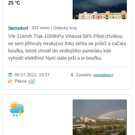
25 °C
Varnsdorf
332 mnm / Ústecký kraj
Vítr-11km/h Tlak-1009hPa Vlhkost-58% Před chvilkou
se sem přihnaly mraky(viz.foto) strhla se průtrž a začala
bouřka, blesk uhodil do vedlejšího paneláku kde
vyhodil elektřinu! Nyní stále prší a je bouřka.
05.07.2012, 19:37
Zaslal/a:
ppaatteerr
Pěkné
+37