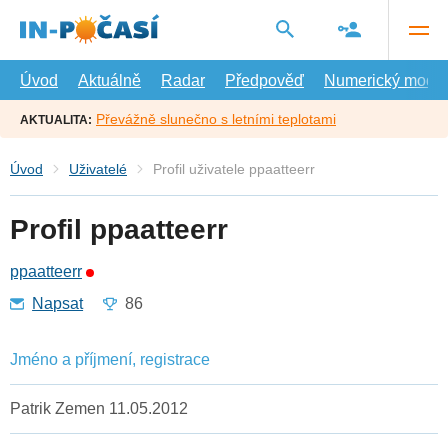
Přejít
na
hlavní
obsah
Úvod
Aktuálně
Radar
Předpověď
Numerický model
Převážně slunečno s letními teplotami
AKTUALITA:
Úvod
Uživatelé
Profil uživatele ppaatteerr
Profil ppaatteerr
ppaatteerr
Napsat
86
Jméno a příjmení, registrace
Patrik Zemen 11.05.2012