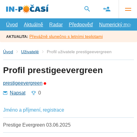
Přejít
na
hlavní
obsah
Úvod
Aktuálně
Radar
Předpověď
Numerický model
Převážně slunečno s letními teplotami
AKTUALITA:
Úvod
Uživatelé
Profil uživatele prestigeevergreen
Profil prestigeevergreen
prestigeevergreen
Napsat
0
Jméno a příjmení, registrace
Prestige Evergreen 03.06.2025