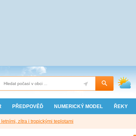
R
PŘEDPOVĚĎ
NUMERICKÝ
MODEL
ŘEKY
etními, zítra i tropickými teplotami