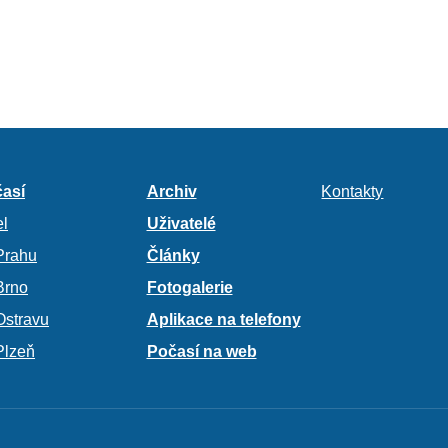
así
Archiv
Kontakty
l
Uživatelé
Prahu
Články
Brno
Fotogalerie
Ostravu
Aplikace na telefony
Plzeň
Počasí na web