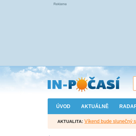
Přejít
na
hlavní
obsah
ÚVOD
AKTUÁLNĚ
RADA
Víkend bude slunečný s l
AKTUALITA: