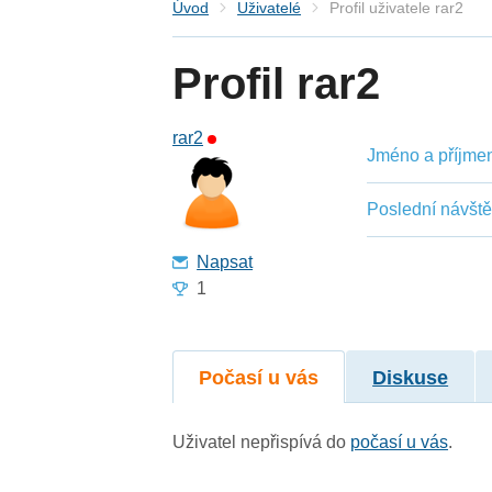
Úvod
Uživatelé
Profil uživatele rar2
Profil rar2
rar2
Jméno a příjmení
Poslední návšt
Napsat
1
Počasí u vás
Diskuse
Uživatel nepřispívá do
počasí u vás
.