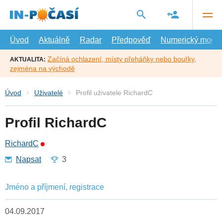
Přejít
na
hlavní
obsah
Úvod
Aktuálně
Radar
Předpověď
Numerický model
Začíná ochlazení, místy přeháňky nebo bouřky,
AKTUALITA:
zejména na východě
Úvod
Uživatelé
Profil uživatele RichardC
Profil RichardC
RichardC
Napsat
3
Jméno a příjmení, registrace
04.09.2017